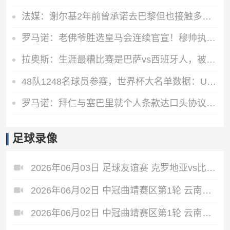
法媒：谢尔基2年前曾承诺去巴黎但也接触多特 被坎波斯怒斥不忠诚
罗马诺：老佛爷胜选皇马会连续官宣！穆帅执教，续吕迪格签科纳特
拉奥斯：生涯最糟比赛是巴萨vs西班牙人，被球员攻击世界杯表现差
48队1248名球员参赛，世界杯大名单数据：U20有22人，40岁以上7人
罗马诺：拜仁与塞巴里就个人条款达口头协议！俱乐部之间正在谈判
足球录像
2026年06月03日 足球友谊赛 克罗地亚vs比利时 全场录像
2026年06月02日 中冠曲靖赛区第1轮 云南爨合 VS 四川叁壹捌重龙 全场录像
2026年06月02日 中冠曲靖赛区第1轮 云南青丘 VS 自贡弘祥电碳 全场录像