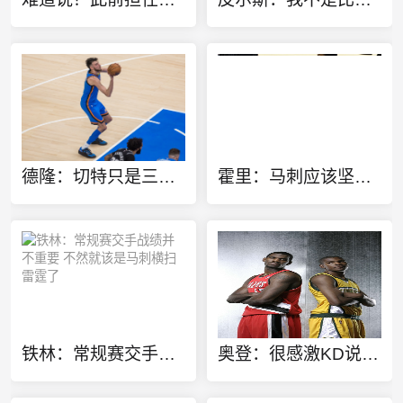
德隆：切特只是三当家 若能换字母哥雷霆GM肯定会送走他
霍里：马刺应该坚持原来的比赛计划 他们就是这样赢雷霆的
铁林：常规赛交手战绩并不重要 不然就该是马刺横扫雷霆了
奥登：很感激KD说我不是水货 我得到过机会也进了总决赛