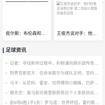
皮尔斯：布伦森和SGA是控卫中最会得分的 但卡斯尔已做好准备
王俊杰谈对手：他们时差还没倒过来 第二场会以更强的姿态出现
足球资讯
记者：寻找新帅过程中，利物浦向俱乐部传奇教头克洛普征询了意见
阿贾克斯官方：任命米歇尔为球队主帅，签约两年至2028年
马卡：从尼科、霍安、拉师傅到小蜘蛛，巴萨的转会操作正四处树敌
德天空：皇马和邓弗里斯即将达个人条款协议，是否激活解约金未知
前8场6胜1平1负！罗马诺：世界杯后，霍约斯将继续执教迈阿密国际