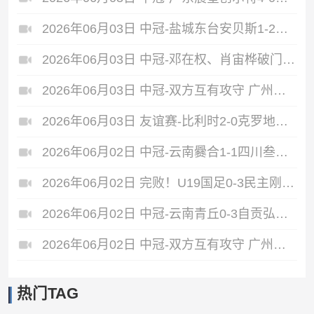
2026年06月03日 中冠-盐城东台安贝斯1-2广州黄埔志诚 李启涛梅开二度
2026年06月03日 中冠-邓在权、肖宙桦破门 中国澳门U23 1-2 五华华京
2026年06月03日 中冠-双方互有攻守 广州联增城澳体0-0泰州早茶黑马
2026年06月03日 友谊赛-比利时2-0克罗地亚 蒂莱曼斯推射破门卢卡库单刀建功
2026年06月02日 中冠-云南爨合1-1四川叁壹捌重龙 余杰迪头球绝平
2026年06月02日 完败！U19国足0-3民主刚果U23 依合散黄油手U19国足0射门0角球
2026年06月02日 中冠-云南青丘0-3自贡弘祥电碳 李卓阳、杜威薇破门
2026年06月02日 中冠-双方互有攻守 广州悦高0-0重庆长寿润麒
热门TAG