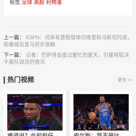
标签
足球
英超
利物浦
上一篇：
ESPN：河床有意租借埃切维里和马斯坦托诺，
和曼城及皇马初步接触
下一篇：
记者：巴萨将会度过繁忙的夏天，引援将取决
于离队球员的情况
热门视频
更多 >>
难道说？此前担任欧冠特邀嘉宾 转播方将字母哥标为凯尔特人球员
皮尔斯：我不是比较天赋 但华莱士该像哈登一样离开雷霆