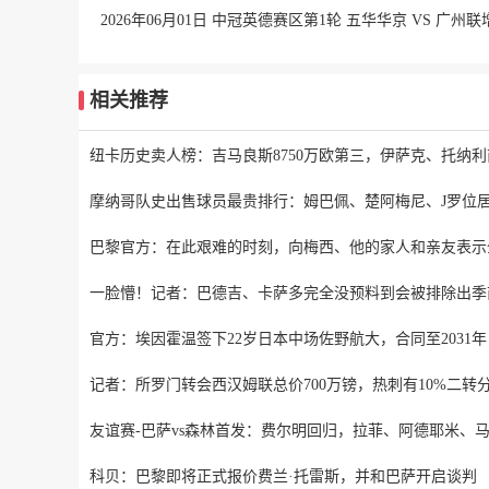
相关推荐
纽卡历史卖人榜：吉马良斯8750万欧第三，伊萨克、托纳利
摩纳哥队史出售球员最贵排行：姆巴佩、楚阿梅尼、J罗位
巴黎官方：在此艰难的时刻，向梅西、他的家人和亲友表示
一脸懵！记者：巴德吉、卡萨多完全没预料到会被排除出季
官方：埃因霍温签下22岁日本中场佐野航大，合同至2031年
记者：所罗门转会西汉姆联总价700万镑，热刺有10%二转
友谊赛-巴萨vs森林首发：费尔明回归，拉菲、阿德耶米、
科贝：巴黎即将正式报价费兰·托雷斯，并和巴萨开启谈判