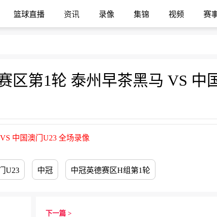
篮球直播
资讯
录像
集锦
视频
赛
VS 中国澳门U23 全场录像
门U23
中冠
中冠英德赛区H组第1轮
下一篇 >