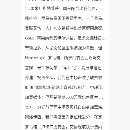
1-2国米！斯帕莱蒂：国米配合比我们强，我们球员很棒 整体是关键
佩杜拉：罗马有意签下恩德里克，一旦皇马放行将直接加入争夺战
曼联又伤一人！40岁希顿冲出禁区解围后疑似拉伤，被换下
Goal：阿森纳有意伊尔迪兹，但尤文视球员为非卖品，除非天价购买
夸德拉多：从尤文加盟国米被视为背叛，但我失业必须寻找其他选择
Here we go！罗马诺：所罗门转会西汉姆交易达成，总价达700万镑
意媒：米兰被切尔西“军训”了，高层难道还看不出阵容短板？
乔迪：祝贺全队，我们在主场击败了联赛领头羊，顺利拿下宝贵三分
8月8日国内3场足球比赛观众超4万，中超辽宁德比62075人排今年第6
加泰媒体：巴萨希望以5000万欧出售费兰，巴黎最快下周三前官宣
官方：34岁前巴萨中场罗贝托自由身加盟洛杉矶银河，签约2年
阿洛伊西：我们再度因为定位球丢分，在定位球防守上犯了一些错误
罗马诺：卢卡库愿转会，交易现取决于费内巴切的决定、球队间谈判