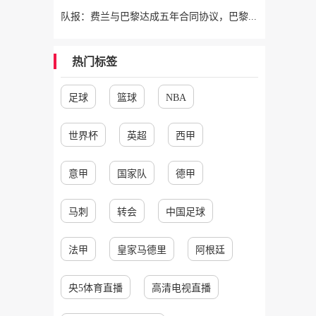
队报：费兰与巴黎达成五年合同协议，巴黎正在与巴萨磋商转会费
热门标签
足球
篮球
NBA
世界杯
英超
西甲
意甲
国家队
德甲
马刺
转会
中国足球
法甲
皇家马德里
阿根廷
央5体育直播
高清电视直播