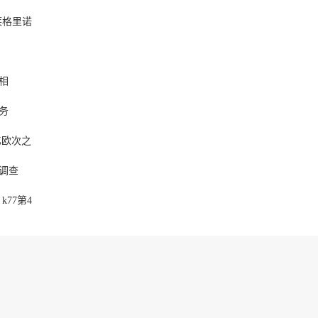
莱格里诺
相
务
亿欧次之
调查
77第4