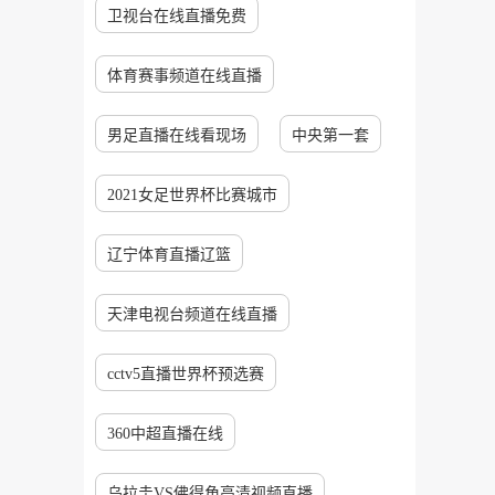
卫视台在线直播免费
体育赛事频道在线直播
男足直播在线看现场
中央第一套
2021女足世界杯比赛城市
辽宁体育直播辽篮
天津电视台频道在线直播
cctv5直播世界杯预选赛
360中超直播在线
乌拉圭VS佛得角高清视频直播