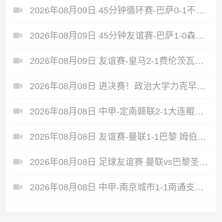
2026年08月09日 45分钟循环赛-巴萨0-1不敌乌迪内斯无缘冠军 巴约挑射绝杀
2026年08月09日 45分钟友谊赛-巴萨1-0森林 拉菲点射费尔明造点 两队各一次中柱
2026年08月09日 友谊赛-皇马2-1费伦茨瓦罗斯 里瓦斯建功埃斯皮破门巴尔韦德助攻
2026年08月08日 进决赛！政治大学力克早稻田大学 谢昀达26+6 波波卡22+15+7
2026年08月08日 中甲-定南赣联2-1大连鲲城 达西埃尔两分钟两球
2026年08月08日 友谊赛-曼联1-1巴黎 姆伯莫破门+屡造险 姆巴耶建功芒特伤退
2026年08月08日 足球友谊赛 曼联vs巴黎圣日耳曼 进球
2026年08月08日 中甲-南京城市1-1南通支云5轮不胜 冈萨雷斯建功董洪麟破门救主