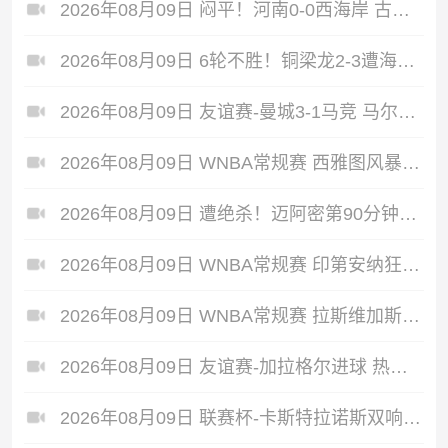
2026年08月09日 闷平！河南0-0西海岸 古斯塔沃、何超中框 阿布拉汗替补席染红
2026年08月09日 6轮不胜！铜梁龙2-3遭海港逆转 莱昂纳多双响海港甩开降级区7分
2026年08月09日 友谊赛-曼城3-1马竞 马尔穆什双响塞梅尼奥两助16岁多明戈斯破门
2026年08月09日 WNBA常规赛 西雅图风暴 93 - 100 波特兰火焰 全场集锦
2026年08月09日 遭绝杀！迈阿密第90分钟丢球1-2蒙特雷 德保罗破门展示梅西球衣
2026年08月09日 WNBA常规赛 印第安纳狂热 90 - 86 芝加哥天空 全场集锦
2026年08月09日 WNBA常规赛 拉斯维加斯王牌 87 - 98 明尼苏达山猫 全场集锦
2026年08月09日 友谊赛-加拉格尔进球 热刺1-1赫塔费
2026年08月09日 联赛杯-卡斯特拉诺斯双响 西汉姆联3-1朴茨茅斯