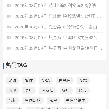
2026年08月09日 遭让2追3!利物浦2-3摩纳哥季前2连败 伊萨克维尔茨破门范戴克送点
2026年08月09日 东北超-呼和浩特1-1沈阳 沈阳队读秒完成绝平
2026年08月09日 克雷桑93分钟绝杀！泰山2-1终结津门虎四连胜，刘洋、哈达斯破门
2026年08月09日 热身赛-中国U18女篮42分大胜世新大学女篮！姚子萱12前场板
2026年08月09日 热身赛-中国女篮逆转尼日利亚 张子宇23+13 王思雨关键两罚
热门TAG
足球
篮球
NBA
世界杯
英超
西甲
意甲
国家队
德甲
转会
马刺
中国足球
法甲
皇家马德里