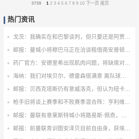
3739
1
2
3
4
5
6
7
8
9
10
下一页
尾页
热门资讯
戈茨：我确实在和巴黎谈判，但只要还是阿贾克斯球员我就会拼全力
邮报：曼城小将穆巴马正在洽谈租借南安普顿的事宜
药厂官方：安德里希出现肌肉问题，将缺席对阵纽卡和森林的热身赛
海纳：我们对埃贝尔、德雷森很满意 离队球员？还有3周时间可操作
邮报：贝西克塔斯仍有意威洛克，但认为纽卡斯尔要价过高
枪手旧将谈上赛季和不败赛季混合阵：亨利维埃拉等五人无可替代
邮报：曼联有意莱斯特城小将路易斯·佩奇，面临阿森纳等队竞争
邮报：前曼联青训图安泽贝目前自由身，获埃弗顿、小蜜蜂等队关注