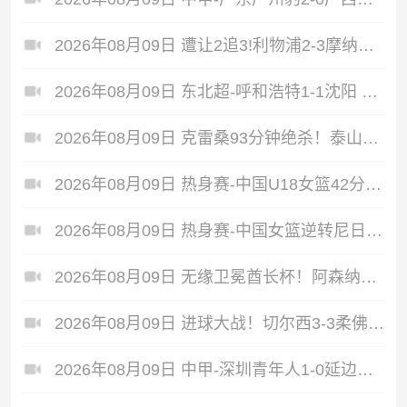
2026年08月09日 遭让2追3!利物浦2-3摩纳哥季前2连败 伊萨克维尔茨破门范戴克送点
2026年08月09日 东北超-呼和浩特1-1沈阳 沈阳队读秒完成绝平
2026年08月09日 克雷桑93分钟绝杀！泰山2-1终结津门虎四连胜，刘洋、哈达斯破门
2026年08月09日 热身赛-中国U18女篮42分大胜世新大学女篮！姚子萱12前场板
2026年08月09日 热身赛-中国女篮逆转尼日利亚 张子宇23+13 王思雨关键两罚
2026年08月09日 无缘卫冕酋长杯！阿森纳2-3多特 措利斯助攻+造点多特U19三人建功
2026年08月09日 进球大战！切尔西3-3柔佛新山 德拉普双响蓝军热身赛暂2胜2负1平
2026年08月09日 中甲-深圳青年人1-0延边暂升第2 金泰延送点乔尔·诺贝尔操刀命中