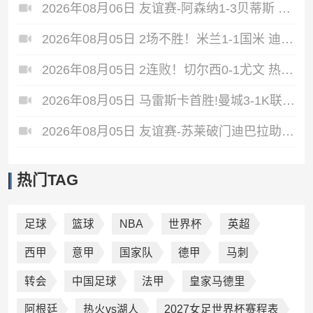
2026年08月06日 友谊赛-阿森纳1-3贝蒂斯 因卡皮耶破门难救主 福纳尔斯1射2传
2026年08月05日 2场不胜！米兰1-1国米 迪马尔科破门 恩昆库造点+点射拉莫斯登场
2026年08月05日 2连败！切尔西0-1尤文 热格罗瓦世界波制胜穆德里克时隔614天复出
2026年08月05日 马雷斯卡首胜!曼城3-1K联赛全明星 赖因德斯努里破门塞梅尼奥助攻
2026年08月05日 友谊赛-苏莱破门迪巴拉助攻 罗马4-1纽波特郡
热门TAG
足球
篮球
NBA
世界杯
英超
西甲
意甲
国家队
德甲
马刺
转会
中国足球
法甲
皇家马德里
阿根廷
热火vs湖人
2027女足世界杯赛程表