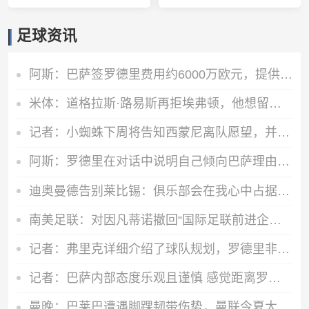
足球资讯
阿斯：巴萨签罗德里费用约6000万欧元，提供4年税前3000万欧合同
米体：道格拉斯·路易斯再拒埃弗顿，他想留队 但俱乐部尚未敲定
记者：小蜘蛛下周将告知西蒙尼离队愿望，并希望得到理解和帮助
阿斯：罗德里在对话中说明自己倾向巴萨理由，皇马对此理解＆祝好
迪奥曼德告别莱比锡：俱乐部会在我心中占据特殊位置，感谢所有
南美足联：对因凡蒂诺撤回“国际足联前进企业计划”提案表示欢迎
记者：弗里克详细介绍了球队规划，罗德里非常认可并选择加盟巴萨
记者：巴萨内部态度乐观且谨慎 感觉距离罗德里转会完成更近了
曼晚：巴莱巴遭遇脚踝韧带伤势，曼联今夏大概率不会继续追求他