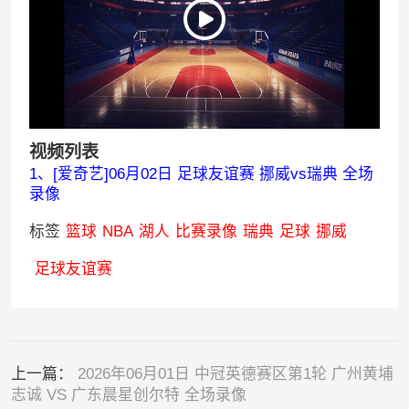
视频列表
1、[爱奇艺]06月02日 足球友谊赛 挪威vs瑞典 全场
录像
标签
篮球
NBA
湖人
比赛录像
瑞典
足球
挪威
足球友谊赛
上一篇：
2026年06月01日 中冠英德赛区第1轮 广州黄埔
志诚 VS 广东晨星创尔特 全场录像