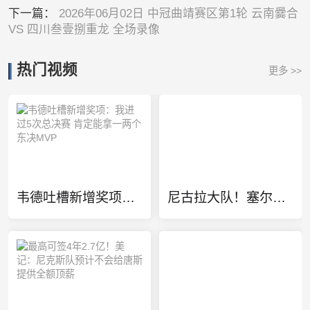
下一篇：
2026年06月02日 中冠曲靖赛区第1轮 云南爨合
VS 四川叁壹捌重龙 全场录像
热门视频
更多 >>
韦德吐槽新增奖项：我进过5次总决赛 肯定能拿一两个东决MVP
尼古拉大队！塞尔维亚最新18人名单有约基奇/约维奇等7个叫尼古拉