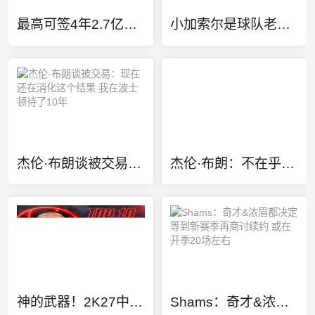
最高可签4年2.7亿！美记：尼克斯队预计不会给唐斯提供全额顶薪
小加索尔是球队老板！三届扣篮王麦克朗加盟西班牙赫罗纳俱乐部
杰伦·布朗谈被交易：现在还在消化这个结果 我在波士顿待了10年
杰伦·布朗：不在乎MVP或FMVP奖项 除了总冠军没任何东西能打动我
神的武器！2K27中距离投篮能力值前十：SGA一枝独秀 KD并列第三
Shams：奇才&浓眉都决定等到新赛季再商讨续约 或在开季20场左右