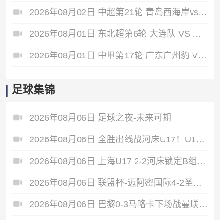
2026年08月02日 中超第21轮 青岛西海岸vs青岛海牛 全场录像
2026年08月01日 东北超第6轮 大连队 VS 鸡西队 全场录像
2026年08月01日 中甲第17轮 广东广州豹 VS 佛山南狮 全场录像
足球集锦
2026年08月06日 足球之夜-未来可期
2026年08月06日 全胜出线战河床U17！U17国足2-1十人药厂U17 赵松源登场1分钟传射
2026年08月06日 上海U17 2-2河床锁定B组第1 吕孟洋点射阿布力米破门 将战A组第2
2026年08月06日 联盟杯-迈阿密国际4-2圣路易斯 梅西2射1传 阿伦助攻戴帽
2026年08月06日 巴黎0-3马略卡下场战曼联 巴黎全场控球近6成+8射3正未果