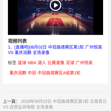
视频列表
1、[直播吧]06月02日 中冠曲靖赛区第1轮 广州悦高
VS 重庆润麒 全场录像
标签
篮球
NBA
湖人
比赛录像
足球
广州悦高
重庆润麒
中冠
中冠曲靖赛区A组第1轮
上一篇：
2026年06月02日 中冠曲靖赛区第1轮 云南青丘
VS 自贡弘祥电碳 全场录像