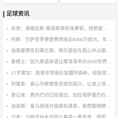
足球资讯
米体：道格拉斯·路易斯再拒埃弗顿，他想留队 但俱乐部尚未敲定
阿斯：巴萨签罗德里费用接近6000万欧元，年薪税前3000万欧签4年
迪奥曼德告别莱比锡：俱乐部会在我心中占据特殊位置，感谢所有
泰晤士：因凡蒂诺承诺让摩洛哥举办2030世界杯决赛，以换取支持
17岁蒙加：我曾非常接近加盟阿森纳，但我觉得自己更适合曼城
阿隆索：真心为穆德里克感到高兴，让他上场是充满情感考量的决定
意记者：费内巴切已经退出，加拉塔萨雷仍在坚持要签下莱奥
迪亚斯：皇马球迷对我感到满意，我想跟随穆里尼奥赢得冠军
记者：沙特足协未对因凡蒂诺一事发声，原因在于其即将换届选举