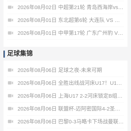
2026年08月02日 中超第21轮 青岛西海岸vs青岛海牛 全场录像
2026年08月01日 东北超第6轮 大连队 VS 鸡西队 全场录像
2026年08月01日 中甲第17轮 广东广州豹 VS 佛山南狮 全场录像
足球集锦
2026年08月06日 足球之夜-未来可期
2026年08月06日 全胜出线战河床U17！U17国足2-1十人药厂U17 赵松源登场1分钟传射
2026年08月06日 上海U17 2-2河床锁定B组第1 吕孟洋点射阿布力米破门 将战A组第2
2026年08月06日 联盟杯-迈阿密国际4-2圣路易斯 梅西2射1传 阿伦助攻戴帽
2026年08月06日 巴黎0-3马略卡下场战曼联 巴黎全场控球近6成+8射3正未果