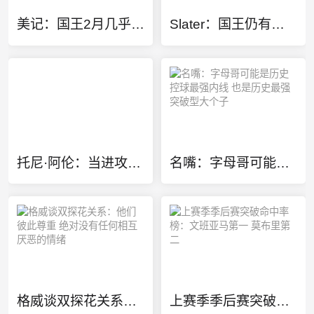
美记：国王2月几乎将小萨送到猛龙 但猛龙无法清理珀尔特尔而告吹
Slater：国王仍有意库明加 但不愿先签后换只能提供底薪 谈判停滞
托尼·阿伦：当进攻核心比当最强防守者更难 因为大家一直研究你
名嘴：字母哥可能是历史控球最强内线 也是历史最强突破型大个子
格威谈双探花关系：他们彼此尊重 绝对没有任何相互厌恶的情绪
上赛季季后赛突破命中率榜：文班亚马第一 莫布里第二