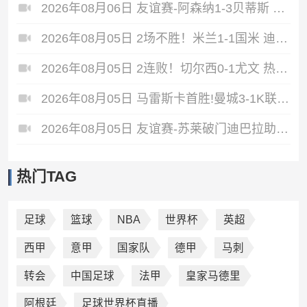
2026年08月06日 友谊赛-阿森纳1-3贝蒂斯 因卡皮耶破门难救主 福纳尔斯1射2传
2026年08月05日 2场不胜！米兰1-1国米 迪马尔科破门 恩昆库造点+点射拉莫斯登场
2026年08月05日 2连败！切尔西0-1尤文 热格罗瓦世界波制胜穆德里克时隔614天复出
2026年08月05日 马雷斯卡首胜!曼城3-1K联赛全明星 赖因德斯努里破门塞梅尼奥助攻
2026年08月05日 友谊赛-苏莱破门迪巴拉助攻 罗马4-1纽波特郡
热门TAG
足球
篮球
NBA
世界杯
英超
西甲
意甲
国家队
德甲
马刺
转会
中国足球
法甲
皇家马德里
阿根廷
足球世界杯直播