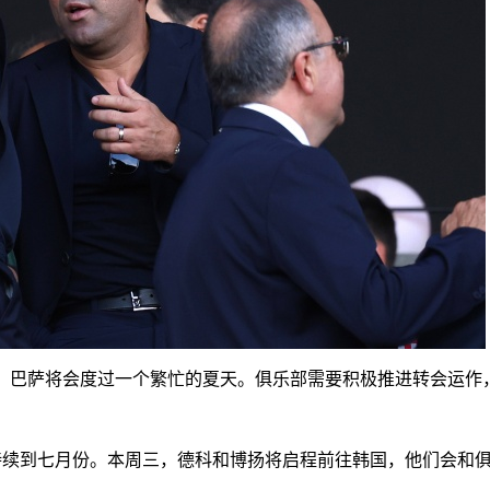
会市场上，巴萨将会度过一个繁忙的夏天。俱乐部需要积极推进转会运作
持续到七月份。本周三，德科和博扬将启程前往韩国，他们会和