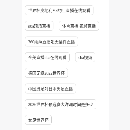
世界杯奥地利VS约旦直播在线观看
nba现场直播
体育直播 视频直播
360雨燕直播吧无插件直播
全美直播nba在线观看
cba视频
德国无缘2022世界杯
中国男足对日本男足直播
2026世界杯预选赛大洋洲时间是多少
女足世界杯