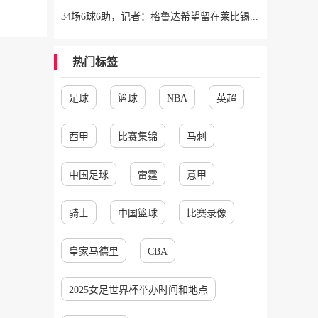
34场6球6助，记者：格鲁达希望留在莱比锡，后者希望从布莱顿续租
热门标签
足球
篮球
NBA
英超
西甲
比赛集锦
马刺
中国足球
雷霆
意甲
骑士
中国篮球
比赛录像
皇家马德里
CBA
2025女足世界杯举办时间和地点