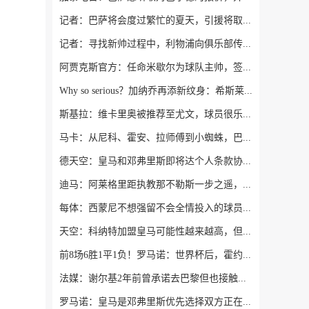
记者：巴萨将会度过繁忙的夏天，引援将取决于离队球员的情况
记者：寻找新帅过程中，利物浦向俱乐部传奇教头克洛普征询了意见
阿贾克斯官方：任命米歇尔为球队主帅，签约两年至2028年
Why so serious？加纳乔再添新纹身：希斯莱杰版小丑形象覆盖全背
斯基拉：维卡里奥被推荐至尤文，球员很乐意今夏重返意甲
马卡：从尼科、霍安、拉师傅到小蜘蛛，巴萨的转会操作正四处树敌
德天空：皇马和邓弗里斯即将达个人条款协议，是否激活解约金未知
迪马：阿莱格里距执教那不勒斯一步之遥，和米兰解约进入最后阶段
每体：西蒙尼不想强留不会全情投入的球员，他不会阻挠小蜘蛛离队
天空：科纳特加盟皇马可能性越来越高，但仍要看俱乐部选举结果
前8场6胜1平1负！罗马诺：世界杯后，霍约斯将继续执教迈阿密国际
法媒：谢尔基2年前曾承诺去巴黎但也接触多特 被坎波斯怒斥不忠诚
罗马诺：皇马是邓弗里斯优先选择双方正在谈，解约金实为2000万欧