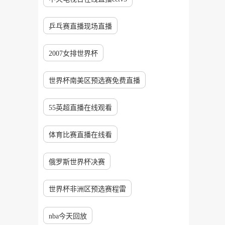
乒乓赛直播现场直播
2007女排世界杯
世界杯南美区预选赛免费直播
55英超直播在线观看
体育比赛直播在线看
俄罗斯世界杯决赛
世界杯非洲区预选赛程雷
nba今天回放