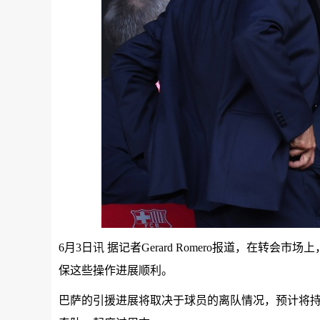
6月3日讯
据记者Gerard Romero报道，在转
保这些操作进展顺利。
巴萨的引援进展将取决于球员的离队情况，预计将