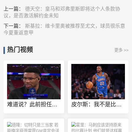
上一篇：
德天空：皇马和邓弗里斯即将达个人条款协
议，是否激活解约金未知
下一篇：
斯基拉：维卡里奥被推荐至尤文，球员很乐意
今夏重返意甲
热门视频
更多 >>
难道说？此前担任欧冠特邀嘉宾 转播方将字母哥标为凯尔特人球员
皮尔斯：我不是比较天赋 但华莱士该像哈登一样离开雷霆