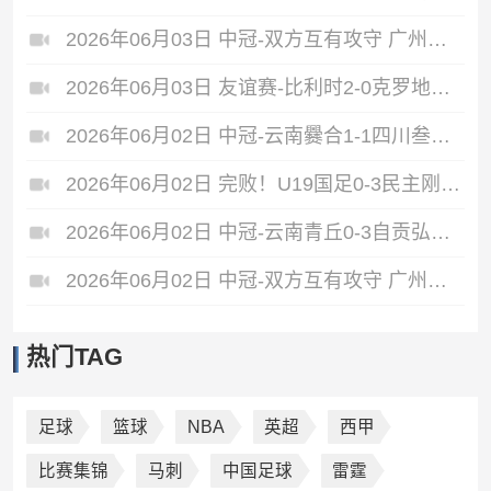
2026年06月03日 中冠-双方互有攻守 广州联增城澳体0-0泰州早茶黑马
2026年06月03日 友谊赛-比利时2-0克罗地亚 蒂莱曼斯推射破门卢卡库单刀建功
2026年06月02日 中冠-云南爨合1-1四川叁壹捌重龙 余杰迪头球绝平
2026年06月02日 完败！U19国足0-3民主刚果U23 依合散黄油手U19国足0射门0角球
2026年06月02日 中冠-云南青丘0-3自贡弘祥电碳 李卓阳、杜威薇破门
2026年06月02日 中冠-双方互有攻守 广州悦高0-0重庆长寿润麒
热门TAG
足球
篮球
NBA
英超
西甲
比赛集锦
马刺
中国足球
雷霆