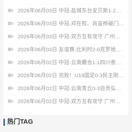
2026年06月03日 中冠-盐城东台安贝斯1-2广州黄埔志诚 李启涛梅开二度
2026年06月03日 中冠-邓在权、肖宙桦破门 中国澳门U23 1-2 五华华京
2026年06月03日 中冠-双方互有攻守 广州联增城澳体0-0泰州早茶黑马
2026年06月03日 友谊赛-比利时2-0克罗地亚 蒂莱曼斯推射破门卢卡库单刀建功
2026年06月02日 中冠-云南爨合1-1四川叁壹捌重龙 余杰迪头球绝平
2026年06月02日 完败！U19国足0-3民主刚果U23 依合散黄油手U19国足0射门0角球
2026年06月02日 中冠-云南青丘0-3自贡弘祥电碳 李卓阳、杜威薇破门
2026年06月02日 中冠-双方互有攻守 广州悦高0-0重庆长寿润麒
热门TAG