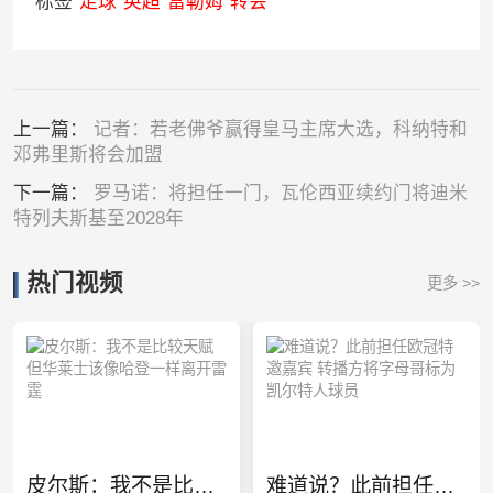
标签
足球
英超
富勒姆
转会
上一篇：
记者：若老佛爷赢得皇马主席大选，科纳特和
邓弗里斯将会加盟
下一篇：
罗马诺：将担任一门，瓦伦西亚续约门将迪米
特列夫斯基至2028年
热门视频
更多 >>
皮尔斯：我不是比较天赋 但华莱士该像哈登一样离开雷霆
难道说？此前担任欧冠特邀嘉宾 转播方将字母哥标为凯尔特人球员