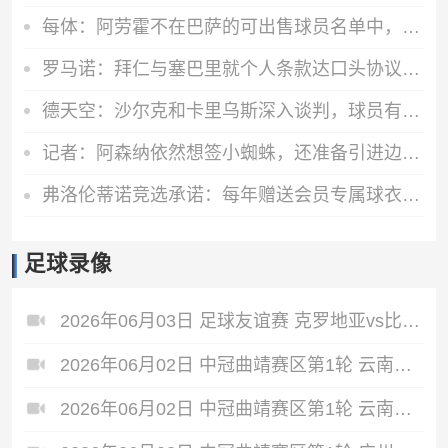
每体：阿劳霍不在巴萨的可出售球员名单中，球员也不打算离队
罗马诺：拜仁与塞巴里就个人条款达口头协议！俱乐部之间正在谈判
德天空：沙尔克和卡里乌斯深入谈判，球员有望涨薪续约至2028年
记者：阿森纳依然想签小蜘蛛，还准备引进边锋、中场和后场多面手
弗洛伦蒂诺竞选承诺：每年赠送会员专属球衣，每件都独一无二
足球录像
2026年06月03日 足球友谊赛 克罗地亚vs比利时 全场录像
2026年06月02日 中冠曲靖赛区第1轮 云南爨合 VS 四川叁壹捌重龙 全场录像
2026年06月02日 中冠曲靖赛区第1轮 云南青丘 VS 自贡弘祥电碳 全场录像