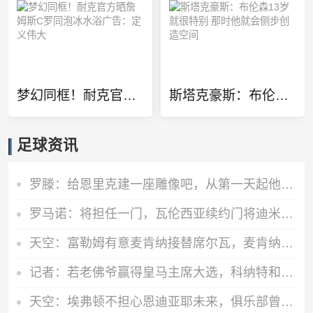
梦幻同框！耐克官方晒詹姆斯C罗同泡冰水浴广告：定义伟大
斯塔克豪斯：布伦森13岁就很特别 那时他就会侧步创造空间
足球资讯
罗滕：给恩里克建一座雕像吧，从第一天起他就奠定了巴黎的基石
罗马诺：将担任一门，瓦伦西亚续约门将迪米特列夫斯基至2028年
天空：富勒姆有意麦肯纳接替席尔瓦，麦肯纳解约金约800万镑
记者：若老佛爷赢得皇马主席大选，科纳特和邓弗里斯将会加盟
天空：埃弗顿不担心恩迪亚耶未来，俱乐部曾就改善合同进行过谈判