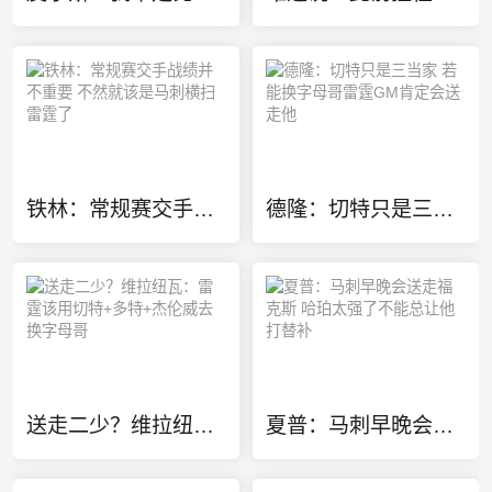
铁林：常规赛交手战绩并不重要 不然就该是马刺横扫雷霆了
德隆：切特只是三当家 若能换字母哥雷霆GM肯定会送走他
送走二少？维拉纽瓦：雷霆该用切特+多特+杰伦威去换字母哥
夏普：马刺早晚会送走福克斯 哈珀太强了不能总让他打替补