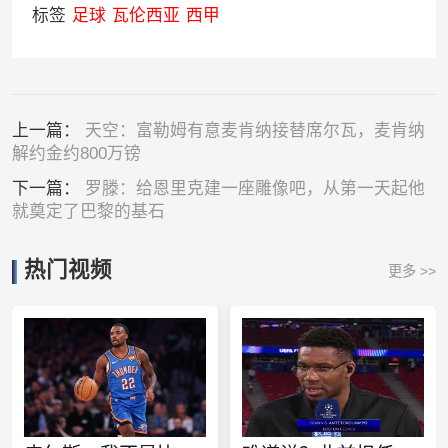
标签
足球
瓦伦西亚
西甲
上一篇：
天空：富勒姆有意麦肯纳接替席尔瓦，麦肯纳
解约金约800万镑
下一篇：
罗滕：给恩里克建一座雕像吧，从第一天起他
就奠定了巴黎的基石
热门视频
更多 >>