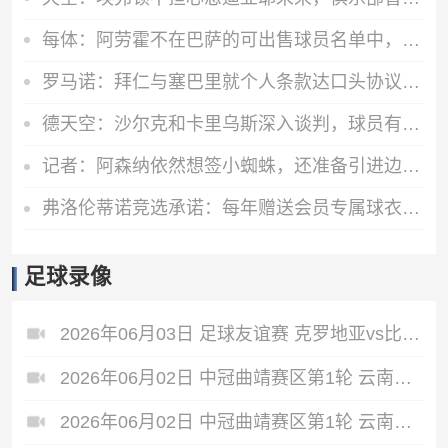
每体：阿劳霍不在巴萨的可出售球员名单中，球员也不打算离队
罗马诺：拜仁与塞巴里就个人条款达口头协议！俱乐部之间正在谈判
德天空：沙尔克和卡里乌斯深入谈判，球员有望涨薪续约至2028年
记者：阿森纳依然想签小蜘蛛，还准备引进边锋、中场和后场多面手
弗洛伦蒂诺竞选承诺：每年赠送会员专属球衣，每件都独一无二
足球录像
2026年06月03日 足球友谊赛 克罗地亚vs比利时 全场录像
2026年06月02日 中冠曲靖赛区第1轮 云南爨合 VS 四川叁壹捌重龙 全场录像
2026年06月02日 中冠曲靖赛区第1轮 云南青丘 VS 自贡弘祥电碳 全场录像