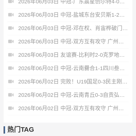
2026年06月03日 中冠-广东晨星创尔特4-0赣州红星 罗凯梅开二度
2026年06月03日 中冠-盐城东台安贝斯1-2广州黄埔志诚 李启涛梅开二度
2026年06月03日 中冠-邓在权、肖宙桦破门 中国澳门U23 1-2 五华华京
2026年06月03日 中冠-双方互有攻守 广州联增城澳体0-0泰州早茶黑马
2026年06月03日 友谊赛-比利时2-0克罗地亚 蒂莱曼斯推射破门卢卡库单刀建功
2026年06月02日 中冠-云南爨合1-1四川叁壹捌重龙 余杰迪头球绝平
2026年06月02日 完败！U19国足0-3民主刚果U23 依合散黄油手U19国足0射门0角球
2026年06月02日 中冠-云南青丘0-3自贡弘祥电碳 李卓阳、杜威薇破门
2026年06月02日 中冠-双方互有攻守 广州悦高0-0重庆长寿润麒
热门TAG