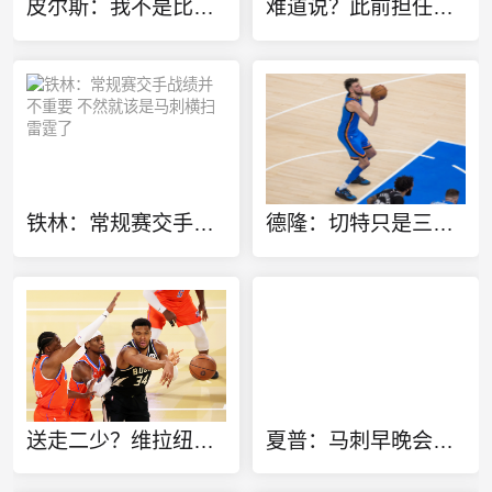
皮尔斯：我不是比较天赋 但华莱士该像哈登一样离开雷霆
难道说？此前担任欧冠特邀嘉宾 转播方将字母哥标为凯尔特人球员
铁林：常规赛交手战绩并不重要 不然就该是马刺横扫雷霆了
德隆：切特只是三当家 若能换字母哥雷霆GM肯定会送走他
送走二少？维拉纽瓦：雷霆该用切特+多特+杰伦威去换字母哥
夏普：马刺早晚会送走福克斯 哈珀太强了不能总让他打替补