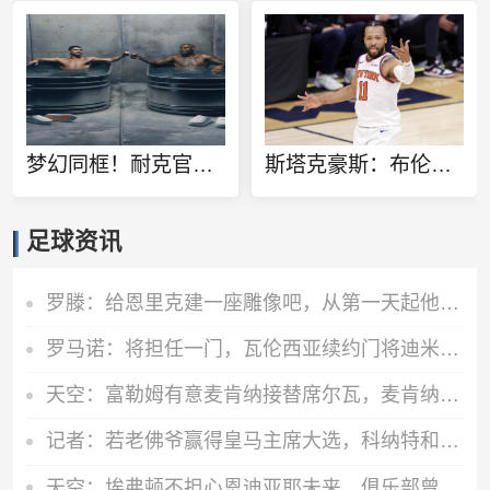
梦幻同框！耐克官方晒詹姆斯C罗同泡冰水浴广告：定义伟大
斯塔克豪斯：布伦森13岁就很特别 那时他就会侧步创造空间
足球资讯
罗滕：给恩里克建一座雕像吧，从第一天起他就奠定了巴黎的基石
罗马诺：将担任一门，瓦伦西亚续约门将迪米特列夫斯基至2028年
天空：富勒姆有意麦肯纳接替席尔瓦，麦肯纳解约金约800万镑
记者：若老佛爷赢得皇马主席大选，科纳特和邓弗里斯将会加盟
天空：埃弗顿不担心恩迪亚耶未来，俱乐部曾就改善合同进行过谈判