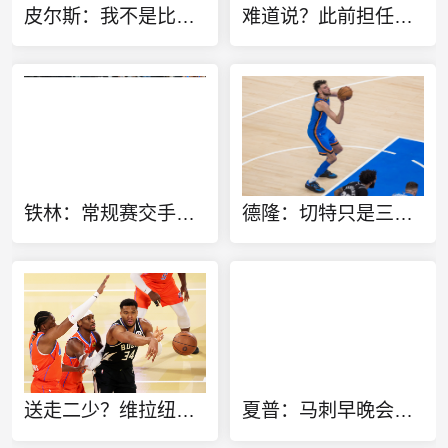
皮尔斯：我不是比较天赋 但华莱士该像哈登一样离开雷霆
难道说？此前担任欧冠特邀嘉宾 转播方将字母哥标为凯尔特人球员
铁林：常规赛交手战绩并不重要 不然就该是马刺横扫雷霆了
德隆：切特只是三当家 若能换字母哥雷霆GM肯定会送走他
送走二少？维拉纽瓦：雷霆该用切特+多特+杰伦威去换字母哥
夏普：马刺早晚会送走福克斯 哈珀太强了不能总让他打替补