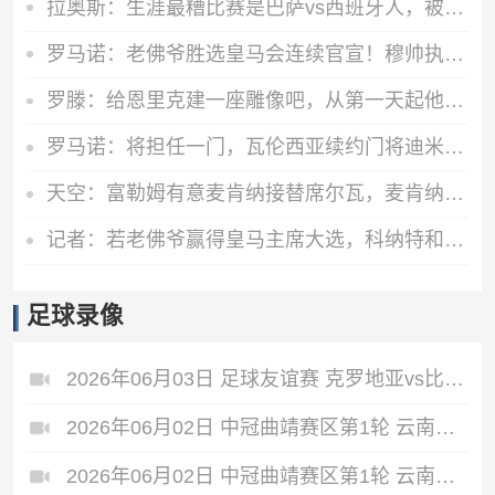
拉奥斯：生涯最糟比赛是巴萨vs西班牙人，被球员攻击世界杯表现差
罗马诺：老佛爷胜选皇马会连续官宣！穆帅执教，续吕迪格签科纳特
罗滕：给恩里克建一座雕像吧，从第一天起他就奠定了巴黎的基石
罗马诺：将担任一门，瓦伦西亚续约门将迪米特列夫斯基至2028年
天空：富勒姆有意麦肯纳接替席尔瓦，麦肯纳解约金约800万镑
记者：若老佛爷赢得皇马主席大选，科纳特和邓弗里斯将会加盟
足球录像
2026年06月03日 足球友谊赛 克罗地亚vs比利时 全场录像
2026年06月02日 中冠曲靖赛区第1轮 云南爨合 VS 四川叁壹捌重龙 全场录像
2026年06月02日 中冠曲靖赛区第1轮 云南青丘 VS 自贡弘祥电碳 全场录像