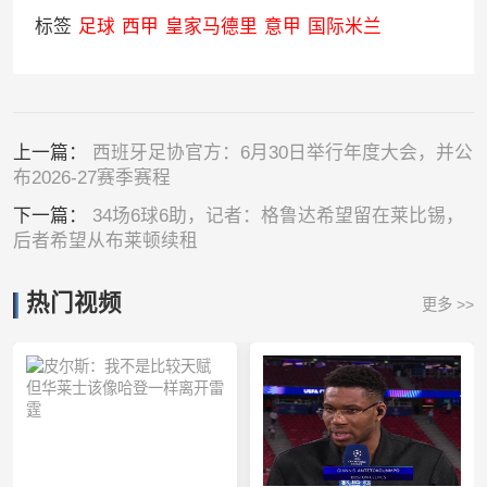
标签
足球
西甲
皇家马德里
意甲
国际米兰
上一篇：
西班牙足协官方：6月30日举行年度大会，并公
布2026-27赛季赛程
下一篇：
34场6球6助，记者：格鲁达希望留在莱比锡，
后者希望从布莱顿续租
热门视频
更多 >>