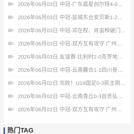
2026年06月03日 中冠-广东晨星创尔特4-0赣州红星 罗凯梅开二度
2026年06月03日 中冠-盐城东台安贝斯1-2广州黄埔志诚 李启涛梅开二度
2026年06月03日 中冠-邓在权、肖宙桦破门 中国澳门U23 1-2 五华华京
2026年06月03日 中冠-双方互有攻守 广州联增城澳体0-0泰州早茶黑马
2026年06月03日 友谊赛-比利时2-0克罗地亚 蒂莱曼斯推射破门卢卡库单刀建功
2026年06月02日 中冠-云南爨合1-1四川叁壹捌重龙 余杰迪头球绝平
2026年06月02日 完败！U19国足0-3民主刚果U23 依合散黄油手U19国足0射门0角球
2026年06月02日 中冠-云南青丘0-3自贡弘祥电碳 李卓阳、杜威薇破门
2026年06月02日 中冠-双方互有攻守 广州悦高0-0重庆长寿润麒
热门TAG