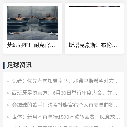
梦幻同框！耐克官方晒詹姆斯C罗同泡冰水浴广告：定义伟大
斯塔克豪斯：布伦森13岁就很特别 那时他就会侧步创造空间
足球资讯
记者：优先考虑加盟皇马，邓弗里斯希望对方激活自己的解约金条款
西班牙足协官方：6月30日举行年度大会，并公布2026-27赛季赛程
会踢球的歌手！法蒂社媒宣布个人首支单曲将于6月19日上线
世体：新月不再坚持1500万欧转会费，愿意放行坎塞洛