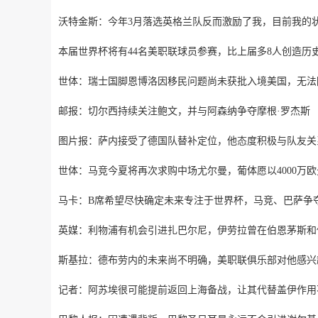
沃特金斯：今年3月落选英格兰队反而激励了我，目前我的
本届世界杯将有44名美职联球员参赛，比上届多8人创造历
世体：瑞士国脚恩博洛因移民问题尚未获批入境美国，无法
邮报：切尔西持续关注鲍文，并与阿森纳争夺摩根·罗杰斯
图片报：萨内接受了德国队替补定位，他态度积极与队友关
世体：马竞今夏将再次求购中场尤尔曼，葡体愿以4000万
马卡：B席希望尽快确定未来专注于世界杯，马竞、巴萨争
英媒：利物浦有机会引进扎巴尔尼，伊劳拉曾在伯恩茅斯和
斯基拉：德布劳内的未来尚不明确，美职联俱乐部对他感兴
记者：阿苏埃很可能提前返回上海备战，让其代替盖伊作用