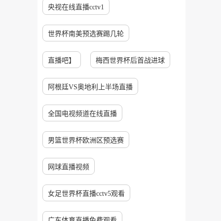
央视在线直播cctv1
世界杯南美预选赛踢几轮
直播吧】
梅西世界杯后首战进球
阿根廷VS奥地利上半场直播
全国电视频道在线直播
男篮世界杯欧洲区预选赛
网球直播视频
女足世界杯直播cctv5观看
广东体育直播免费观看