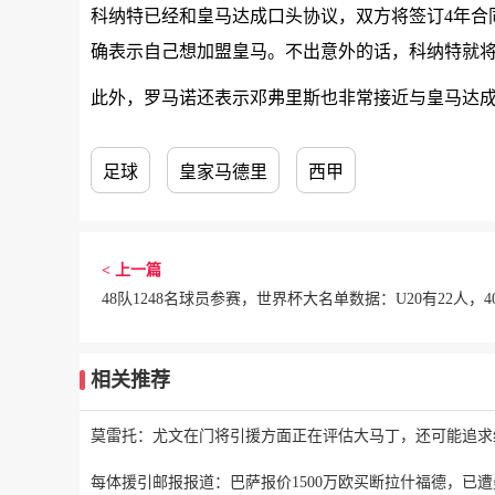
科纳特已经和皇马达成口头协议，双方将签订4年合
确表示自己想加盟皇马。不出意外的话，科纳特就
此外，罗马诺还表示邓弗里斯也非常接近与皇马达
足球
皇家马德里
西甲
< 上一篇
相关推荐
莫雷托：尤文在门将引援方面正在评估大马丁，还可能追求
每体援引邮报报道：巴萨报价1500万欧买断拉什福德，已