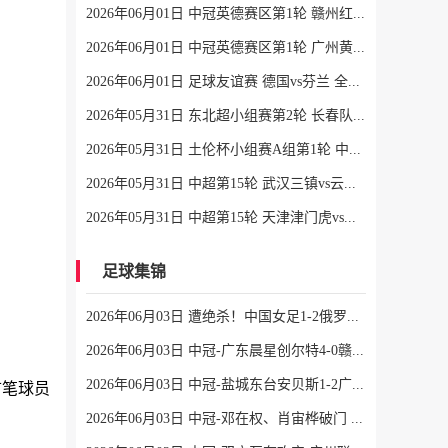
2026年06月01日 中冠英德赛区第1轮 赣州红星 VS 盐城东台安贝斯 全场录像
2026年06月01日 中冠英德赛区第1轮 广州黄埔志诚 VS 广东晨星创尔特 全场录像
2026年06月01日 足球友谊赛 德国vs芬兰 全场录像
2026年05月31日 东北超小组赛第2轮 长春队 VS 大连队 全场录像
2026年05月31日 土伦杯小组赛A组第1轮 中国男足U19vs沙特U21 全场录像
2026年05月31日 中超第15轮 武汉三镇vs云南玉昆 全场录像
2026年05月31日 中超第15轮 天津津门虎vs大连英博 全场录像
足球集锦
2026年06月03日 遭绝杀！中国女足1-2俄罗斯女足 王霜世界波难救主对手86分钟破门
2026年06月03日 中冠-广东晨星创尔特4-0赣州红星 罗凯梅开二度
2026年06月03日 中冠-盐城东台安贝斯1-2广州黄埔志诚 李启涛梅开二度
首笔球员
2026年06月03日 中冠-邓在权、肖宙桦破门 中国澳门U23 1-2 五华华京