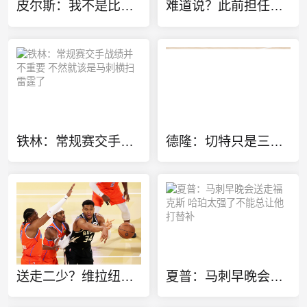
皮尔斯：我不是比较天赋 但华莱士该像哈登一样离开雷霆
难道说？此前担任欧冠特邀嘉宾 转播方将字母哥标为凯尔特人球员
铁林：常规赛交手战绩并不重要 不然就该是马刺横扫雷霆了
德隆：切特只是三当家 若能换字母哥雷霆GM肯定会送走他
送走二少？维拉纽瓦：雷霆该用切特+多特+杰伦威去换字母哥
夏普：马刺早晚会送走福克斯 哈珀太强了不能总让他打替补