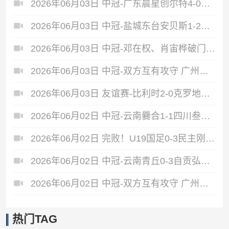
2026年06月03日 中冠-广东晨星创尔特4-0赣州红星 罗凯梅开二度
2026年06月03日 中冠-盐城东台安贝斯1-2广州黄埔志诚 李启涛梅开二度
2026年06月03日 中冠-邓在权、肖宙桦破门 中国澳门U23 1-2 五华华京
2026年06月03日 中冠-双方互有攻守 广州联增城澳体0-0泰州早茶黑马
2026年06月03日 友谊赛-比利时2-0克罗地亚 蒂莱曼斯推射破门卢卡库单刀建功
2026年06月02日 中冠-云南爨合1-1四川叁壹捌重龙 余杰迪头球绝平
2026年06月02日 完败！U19国足0-3民主刚果U23 依合散黄油手U19国足0射门0角球
2026年06月02日 中冠-云南青丘0-3自贡弘祥电碳 李卓阳、杜威薇破门
2026年06月02日 中冠-双方互有攻守 广州悦高0-0重庆长寿润麒
热门TAG