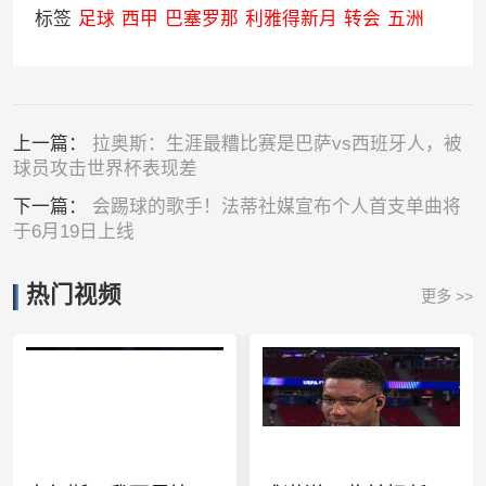
标签
足球
西甲
巴塞罗那
利雅得新月
转会
五洲
上一篇：
拉奥斯：生涯最糟比赛是巴萨vs西班牙人，被
球员攻击世界杯表现差
下一篇：
会踢球的歌手！法蒂社媒宣布个人首支单曲将
于6月19日上线
热门视频
更多 >>