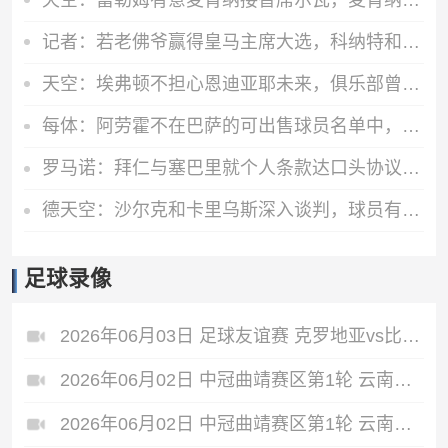
记者：若老佛爷赢得皇马主席大选，科纳特和邓弗里斯将会加盟
天空：埃弗顿不担心恩迪亚耶未来，俱乐部曾就改善合同进行过谈判
每体：阿劳霍不在巴萨的可出售球员名单中，球员也不打算离队
罗马诺：拜仁与塞巴里就个人条款达口头协议！俱乐部之间正在谈判
德天空：沙尔克和卡里乌斯深入谈判，球员有望涨薪续约至2028年
足球录像
2026年06月03日 足球友谊赛 克罗地亚vs比利时 全场录像
2026年06月02日 中冠曲靖赛区第1轮 云南爨合 VS 四川叁壹捌重龙 全场录像
2026年06月02日 中冠曲靖赛区第1轮 云南青丘 VS 自贡弘祥电碳 全场录像