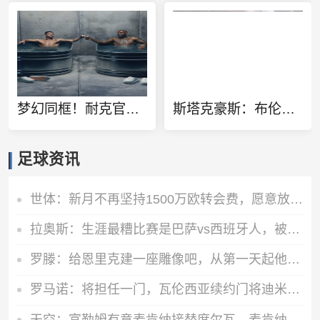
梦幻同框！耐克官方晒詹姆斯C罗同泡冰水浴广告：定义伟大
斯塔克豪斯：布伦森13岁就很特别 那时他就会侧步创造空间
足球资讯
世体：新月不再坚持1500万欧转会费，愿意放行坎塞洛
拉奥斯：生涯最糟比赛是巴萨vs西班牙人，被球员攻击世界杯表现差
罗滕：给恩里克建一座雕像吧，从第一天起他就奠定了巴黎的基石
罗马诺：将担任一门，瓦伦西亚续约门将迪米特列夫斯基至2028年
天空：富勒姆有意麦肯纳接替席尔瓦，麦肯纳解约金约800万镑