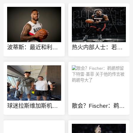
波蒂斯：最近和利拉德一起在犹他进行训练 他的状态非常劲爆
热火内部人士：若成功引入詹姆斯 他们愿为布朗尼提供双向合同
球迷拉斯维加斯机场偶遇杨瀚森！开拓者夏联首战将于后天开打！
散会？Fischer：鹈鹕想留下特雷·墨菲 关于他的传言被鹈鹕夸大了