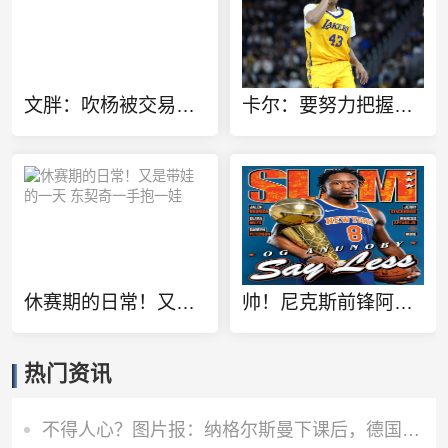
文胖：吹杨被交易前就有了续约保障 但奇才要求他缺战来争状元签
卡尔：要努力把握当下&尽可能多学东西 不被外界分散注意力
休赛期的日常！又是带娃的一天 东契奇一手抱一娃
帅！尼克斯前锋阿努诺比当选最新一期《SLAM》杂志封面人物
热门资讯
不得人心？图片报：纳格尔斯曼下课后，德国队仅有吕迪格社媒致谢