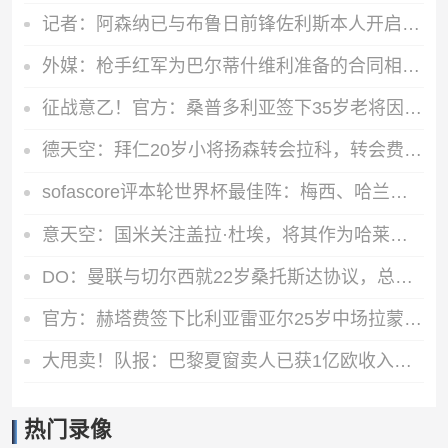
记者：阿森纳已与布鲁日前锋佐利斯本人开启谈判，并获知要价
外媒：枪手红军为巴尔蒂什维利准备的合同相同 转会将取决于球员
征战意乙！官方：桑普多利亚签下35岁老将因西涅，据报道签约1年
德天空：拜仁20岁小将扬森转会拉科，转会费可达700万欧+2次分成
sofascore评本轮世界杯最佳阵：梅西、哈兰德、贝林厄姆领衔
意天空：国米关注盖拉·杜埃，将其作为哈莱利的替代人选
DO：曼联与切尔西就22岁桑托斯达协议，总价5000万镑+10%二转分成
官方：赫塔费签下比利亚雷亚尔25岁中场拉蒙·特拉茨，合同至2029
大甩卖！队报：巴黎夏窗卖人已获1亿欧收入，关窗前冲击3亿欧纪录
热门录像