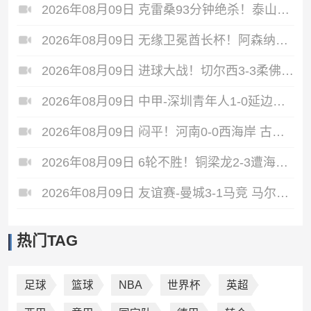
2026年08月09日 克雷桑93分钟绝杀！泰山2-1终结津门虎四连胜，刘洋、哈达斯破门
2026年08月09日 无缘卫冕酋长杯！阿森纳2-3多特 措利斯助攻+造点多特U19三人建功
2026年08月09日 进球大战！切尔西3-3柔佛新山 德拉普双响蓝军热身赛暂2胜2负1平
2026年08月09日 中甲-深圳青年人1-0延边暂升第2 金泰延送点乔尔·诺贝尔操刀命中
2026年08月09日 闷平！河南0-0西海岸 古斯塔沃、何超中框 阿布拉汗替补席染红
2026年08月09日 6轮不胜！铜梁龙2-3遭海港逆转 莱昂纳多双响海港甩开降级区7分
2026年08月09日 友谊赛-曼城3-1马竞 马尔穆什双响塞梅尼奥两助16岁多明戈斯破门
热门TAG
足球
篮球
NBA
世界杯
英超