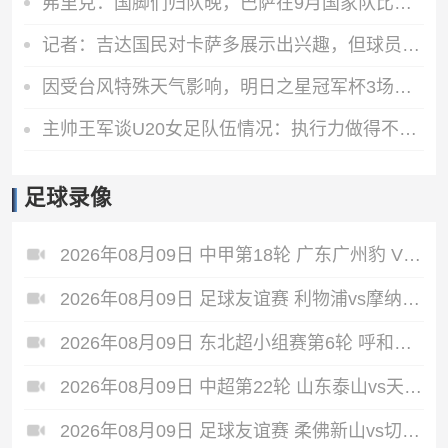
弗里克：国脚们归队晚，巴萨在9月国家队比赛日前都无法达到100%
记者：吉达国民对卡萨多展示出兴趣，但球员希望评估所有报价
因受台风特殊天气影响，明日之星冠军杯3场比赛启动熔断机制取消
主帅王军谈U20女足队伍情况：执行力做得不错，战术打法还要提升
足球录像
2026年08月09日 中甲第18轮 广东广州豹 VS 广西恒宸 全场录像
2026年08月09日 足球友谊赛 利物浦vs摩纳哥 全场录像
2026年08月09日 东北超小组赛第6轮 呼和浩特队 VS 沈阳队 全场录像
2026年08月09日 中超第22轮 山东泰山vs天津津门虎 全场录像
2026年08月09日 足球友谊赛 柔佛新山vs切尔西 全场录像