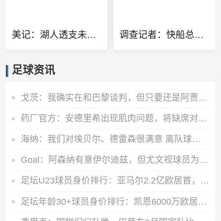
美记：湖人透支未来换凯斯勒 锋线联盟垫底无力补强
调查记者：快船总经理当时都不知道球队与小卡有多少份秘密协议
足球资讯
戈茨：我确实在和巴黎谈判，但只要还是阿贾克斯球员我就会拼全力
药厂官方：安德里希出现肌肉问题，将缺席对阵纽卡和森林的热身赛
海纳：我们对埃贝尔、德雷森很满意 离队球员？还有3周时间可操作
Goal：阿森纳有意伊尔迪兹，但尤文视球员为非卖品，除非天价购买
足坛U23球员身价排行：亚马尔2.2亿欧居首，贝林厄姆1.6亿欧次之
足坛年龄30+球员身价排行：凯恩6000万欧居首，罗德里5500万欧第2