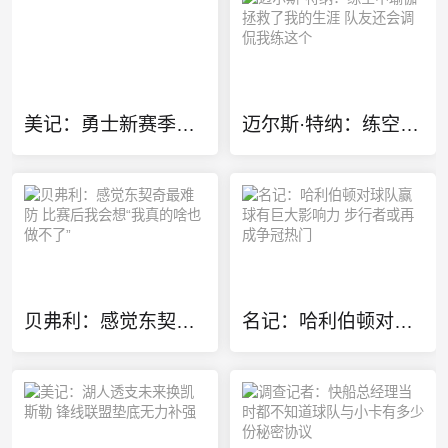
美记：勇士新赛季将会是过渡年 优先考虑内部挖潜而非引援
迈尔斯·特纳：练空中瑜伽拯救了我的生涯 队友还会调侃我练这个
贝弗利：感觉东契奇最难防 比赛后我会想“我真的啥也做不了”
名记：哈利伯顿对球队赢球有巨大影响力 步行者或再成争冠热门