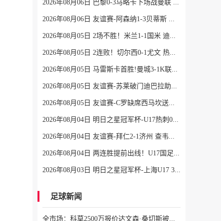
2026年08月06日 巴黎0-3马略卡下场战曼联 巴黎全场控球近6成+8射3正未果
2026年08月06日 友谊赛-阿森纳1-3贝蒂斯 因卡皮耶破门难救主 福纳尔斯1射2传
2026年08月05日 2场不胜！米兰1-1国米 迪马尔科破门 恩昆库造点+点射拉莫斯登场
2026年08月05日 2连败！切尔西0-1尤文 热格罗瓦世界波制胜穆德里克时隔614天复出
2026年08月05日 马雷斯卡首胜!曼城3-1K联赛全明星 赖因德斯努里破门塞梅尼奥助攻
2026年08月05日 友谊赛-苏莱破门迪巴拉助攻 罗马4-1纽波特郡
2026年08月05日 友谊赛-C罗缺席西马坎送点 胜利0-2不敌阿尔梅里亚
2026年08月04日 明日之星冠军杯-U17热刺0-1上海U17 李文博制胜球
2026年08月04日 友谊赛-拜仁2-1济州 查韦斯、阿西莫建功马特乌斯彩虹过人送助攻
2026年08月04日 两连胜提前出线！U17国足1-0毕巴U17 程晟涵连场破门赵松源中楣
2026年08月03日 明日之星冠军杯-上海U17 3-3 葡体U17 梁锦鸿梅开二度
足球新闻
全市场：科莫2500万报价达文森·桑切斯被拒，加拉塔萨雷要3000万