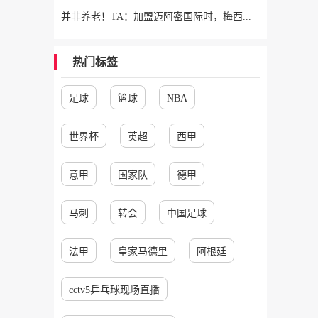
并非养老！TA：加盟迈阿密国际时，梅西问球队总监能赢得哪些奖杯
热门标签
足球
篮球
NBA
世界杯
英超
西甲
意甲
国家队
德甲
马刺
转会
中国足球
法甲
皇家马德里
阿根廷
cctv5乒乓球现场直播