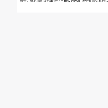
马卡：维尼修斯续约取得非常积极的进展 迪奥曼德交易已