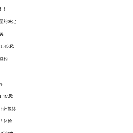
！！
量的决定
奥
.4亿欧
签约
军
.4亿欧
下萨拉赫
h内体检