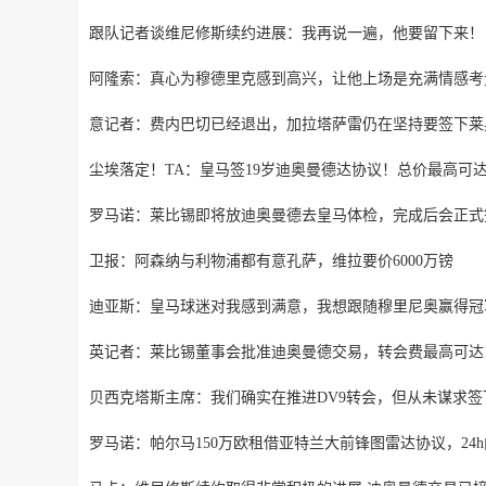
跟队记者谈维尼修斯续约进展：我再说一遍，他要留下来！
阿隆索：真心为穆德里克感到高兴，让他上场是充满情感考
意记者：费内巴切已经退出，加拉塔萨雷仍在坚持要签下莱
尘埃落定！TA：皇马签19岁迪奥曼德达协议！总价最高可达1
罗马诺：莱比锡即将放迪奥曼德去皇马体检，完成后会正式
卫报：阿森纳与利物浦都有意孔萨，维拉要价6000万镑
迪亚斯：皇马球迷对我感到满意，我想跟随穆里尼奥赢得冠
英记者：莱比锡董事会批准迪奥曼德交易，转会费最高可达1
贝西克塔斯主席：我们确实在推进DV9转会，但从未谋求签
罗马诺：帕尔马150万欧租借亚特兰大前锋图雷达协议，24