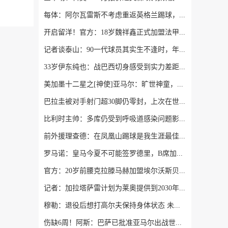
每体：阿尔瓦雷斯不考虑重返英格兰踢球，球员只想加盟巴萨
开启留洋！官方：18岁魏祥鑫正式加盟法甲欧塞尔，签下5年合同
记者谈泰山：90一代球员其实生不逢时，年轻时高质量比赛踢得太少
33岁伊东纯也：战巴西切身感受到实力差距 目前不打算退出国家队
美加墨十二星之[神使]亚马尔：旷世神童，未来星使
巴拉圭被对手射门超30脚仍零封，上次在世界杯做到的是06年英格兰
比利时主帅：多库仍受到呼吸道感染问题影响，不在最佳状态
前外援理查德：在凤凰山踢球是我生涯最佳体验，很感谢成都球迷
罗马诺：皇马今夏不可能签罗德里，B席加盟意味着罗德里已结束了
官方：20岁前腰克拉滕马赫加盟埃尔沃斯贝格 据悉拜仁拥有回购权
记者：加拉塔萨雷计划为莱奥提供到2030年的合同，年薪1000万欧
穆勒：退役后想打高尔夫保持身体状态 未来不会排除回归拜仁可能
伤缺6周！阿斯：巴萨已批准亚马尔出战世界杯首战 但最多踢15分钟