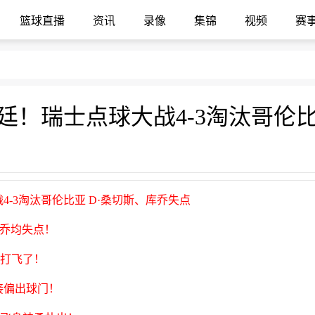
篮球直播
资讯
录像
集锦
视频
赛
4-3淘汰哥伦比亚 D·桑切斯、库乔失点
库乔均失点！
接打飞了！
接偏出球门！