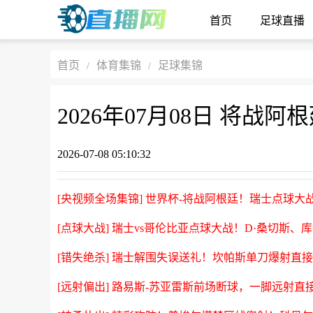
首页
足球直播
首页
体育集锦
足球集锦
/
/
2026-07-08 05:10:32
[央视频全场集锦] 世界杯-将战阿根廷！瑞士点球大战
[点球大战] 瑞士vs哥伦比亚点球大战！D·桑切斯、
[错失绝杀] 瑞士解围失误送礼！坎帕斯单刀爆射直
[远射偏出] 路易斯-苏亚雷斯前场断球，一脚远射直