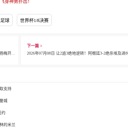
尔飞身神勇扑出！
足球
世界杯1/8决赛
下一篇 >
2026年07月07日 中冠-广州海珠醒派2-1广东吴川青年 黎宇扬梅开二度
换取支持
曼城
签约
林的米兰