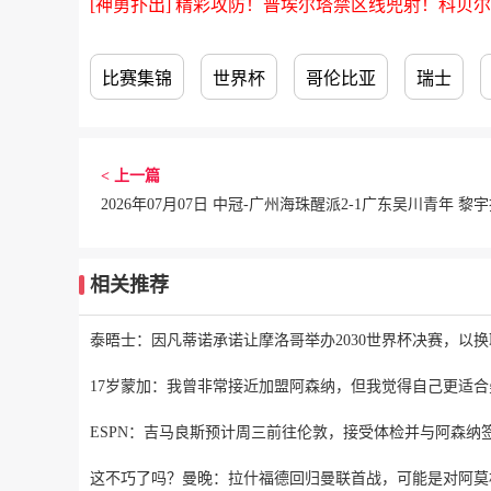
[神勇扑出] 精彩攻防！普埃尔塔禁区线兜射！科贝
比赛集锦
世界杯
哥伦比亚
瑞士
< 上一篇
相关推荐
泰晤士：因凡蒂诺承诺让摩洛哥举办2030世界杯决赛，以
17岁蒙加：我曾非常接近加盟阿森纳，但我觉得自己更适合
ESPN：吉马良斯预计周三前往伦敦，接受体检并与阿森纳
这不巧了吗？曼晚：拉什福德回归曼联首战，可能是对阿莫