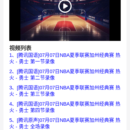
视频列表
1、[腾讯国语]07月07日NBA夏季联赛加州经典赛 热
火 - 勇士 第一节录像
2、[腾讯国语]07月07日NBA夏季联赛加州经典赛 热
火 - 勇士 第二节录像
3、[腾讯国语]07月07日NBA夏季联赛加州经典赛 热
火 - 勇士 第三节录像
4、[腾讯国语]07月07日NBA夏季联赛加州经典赛 热
火 - 勇士 第四节录像
5、[腾讯原声]07月07日NBA夏季联赛加州经典赛 热
火 - 勇士 全场录像