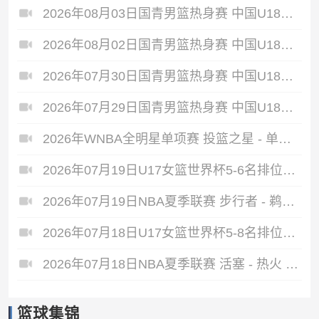
2026年08月03日国青男篮热身赛 中国U18男篮 - 韩国东国大学 全场录像
2026年08月02日国青男篮热身赛 中国U18男篮 - 纽纳华丁闪电队 全场录像
2026年07月30日国青男篮热身赛 中国U18男篮 - 大卫·安篮球学院 全场录像
2026年07月29日国青男篮热身赛 中国U18男篮 - 纽纳华丁闪电队 全场录像
2026年WNBA全明星单项赛 投篮之星 - 单项赛 全场录像
2026年07月19日U17女篮世界杯5-6名排位赛 中国U17女篮 - 新西兰U17女篮 全场录像
2026年07月19日NBA夏季联赛 步行者 - 鹈鹕 全场录像
2026年07月18日U17女篮世界杯5-8名排位赛 斯洛文尼亚U17女篮 - 中国U17女篮 全场录像
2026年07月18日NBA夏季联赛 活塞 - 热火 全场录像
篮球集锦