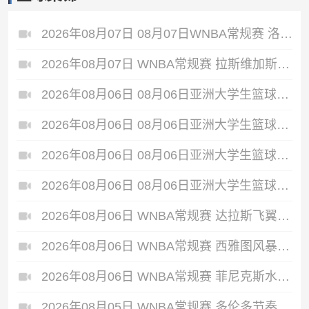
2026年08月07日 08月07日WNBA常规赛 洛杉矶火花 89 - 82 明尼苏达山猫 全场集锦
2026年08月07日 WNBA常规赛 拉斯维加斯王牌 86 - 84 印第安纳狂热 全场集锦
2026年08月06日 08月06日亚洲大学生篮球联赛8强赛 清华大学 85 - 81 菲律宾大学 集锦
2026年08月06日 08月06日亚洲大学生篮球联赛8强赛 早稻田大学 78 - 71 高丽大学 集锦
2026年08月06日 08月06日亚洲大学生篮球联赛8强赛 北京大学 77 - 79 上海交通大学 集锦
2026年08月06日 08月06日亚洲大学生篮球联赛8强赛 延世大学 67 - 72 政治大学 集锦
2026年08月06日 WNBA常规赛 达拉斯飞翼 92 - 96 华盛顿神秘人 全场集锦
2026年08月06日 WNBA常规赛 西雅图风暴 86 - 92 纽约自由人 全场集锦
2026年08月06日 WNBA常规赛 菲尼克斯水星 82 - 96 亚特兰大梦想 全场集锦
2026年08月05日 WNBA常规赛 多伦多节奏 81 - 92 金州女武神 全场集锦