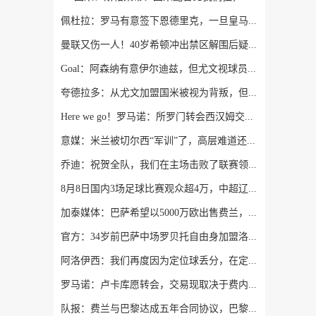
佩杜拉：罗马有意签下恩德里克，一旦皇马放行将直接加入争夺战
曼联又伤一人！40岁希顿冲出禁区解围后疑似拉伤，被换下
Goal：阿森纳有意伊尔迪兹，但尤文视球员为非卖品，除非天价购买
夸德拉多：从尤文加盟国米被视为背叛，但我失业必须寻找其他选择
Here we go！罗马诺：所罗门转会西汉姆交易达成，总价达700万镑
意媒：米兰被切尔西“军训”了，高层难道还看不出阵容短板？
乔迪：祝贺全队，我们在主场击败了联赛领头羊，顺利拿下宝贵三分
8月8日国内3场足球比赛观众超4万，中超辽宁德比62075人排今年第6
加泰媒体：巴萨希望以5000万欧出售费兰，巴黎最快下周三前官宣
官方：34岁前巴萨中场罗贝托自由身加盟洛杉矶银河，签约2年
阿洛伊西：我们再度因为定位球丢分，在定位球防守上犯了一些错误
罗马诺：卢卡库愿转会，交易现取决于费内巴切的决定、球队间谈判
队报：费兰与巴黎达成五年合同协议，巴黎正在与巴萨磋商转会费