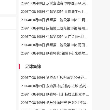
2026年08月08日 足球友谊赛 切尔西vsAC米兰 全场录像
2026年08月08日 中超第22轮 青岛海牛vs上海申花 全场录像
2026年08月08日 闽超第二阶段第10轮 三明队 VS 南平队 全场录像
2026年08月08日 闽超第二阶段第10轮 福州队 VS 泉州队 全场录像
2026年08月08日 中超第22轮 大连英博vs辽宁铁人 全场录像
2026年08月08日 闽超第二阶段第10轮 莆田队 VS 龙岩队 全场录像
2026年08月08日 联赛杯第1轮第1轮 米德尔斯堡 VS 雷克瑟姆 全场录像
足球集锦
2026年08月09日 遭绝杀！迈阿密第90分钟丢球1-2蒙特雷 德保罗破门展示梅西球衣
2026年08月09日 友谊赛-加拉格尔进球 热刺1-1赫塔费
2026年08月09日 联赛杯-卡斯特拉诺斯双响 西汉姆联3-1朴茨茅斯
2026年08月09日 45分钟循环赛-巴萨0-1不敌乌迪内斯无缘冠军 巴约挑射绝杀