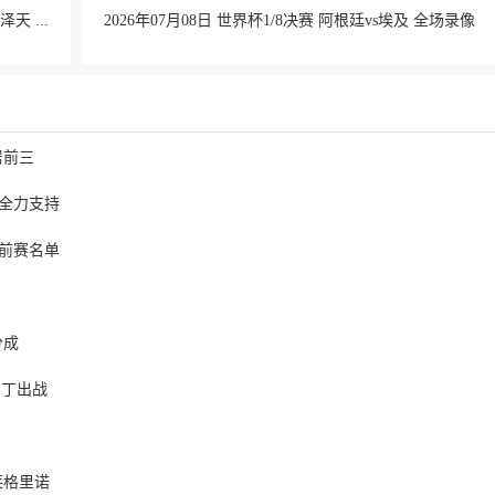
2026年07月07日 中冠附加赛第二轮 辽宁盛京新锐 VS 上海泽天 全场录像
2026年07月08日 世界杯1/8决赛 阿根廷vs埃及 全场录像
居前三
全力支持
前赛名单
分成
马丁出战
莱格里诺