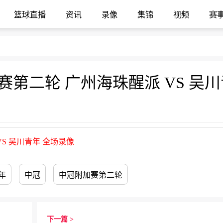
篮球直播
资讯
录像
集锦
视频
赛
VS 吴川青年 全场录像
年
中冠
中冠附加赛第二轮
下一篇 >