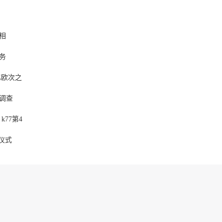
相
务
亿欧次之
调查
77第4
仪式