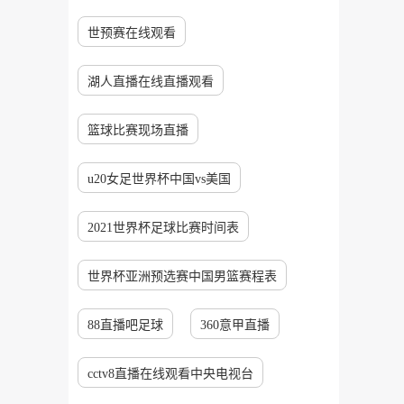
世预赛在线观看
湖人直播在线直播观看
篮球比赛现场直播
u20女足世界杯中国vs美国
2021世界杯足球比赛时间表
世界杯亚洲预选赛中国男篮赛程表
88直播吧足球
360意甲直播
cctv8直播在线观看中央电视台