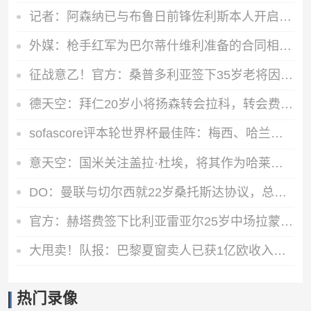
记者：阿森纳已与布鲁日前锋佐利斯本人开启谈判，并获知要价
外媒：枪手红军为巴尔蒂什维利准备的合同相同 转会将取决于球员
征战意乙！官方：桑普多利亚签下35岁老将因西涅，据报道签约1年
德天空：拜仁20岁小将扬森转会拉科，转会费可达700万欧+2次分成
sofascore评本轮世界杯最佳阵：梅西、哈兰德、贝林厄姆领衔
意天空：国米关注盖拉·杜埃，将其作为哈莱利的替代人选
DO：曼联与切尔西就22岁桑托斯达协议，总价5000万镑+10%二转分成
官方：赫塔费签下比利亚雷亚尔25岁中场拉蒙·特拉茨，合同至2029
大甩卖！队报：巴黎夏窗卖人已获1亿欧收入，关窗前冲击3亿欧纪录
热门录像