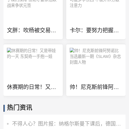
文胖：吹杨被交易前就有了续约保障 但奇才要求他缺战来争状元签
卡尔：要努力把握当下&尽可能多学东西 不被外界分散注意力
休赛期的日常！又是带娃的一天 东契奇一手抱一娃
帅！尼克斯前锋阿努诺比当选最新一期《SLAM》杂志封面人物
热门资讯
不得人心？图片报：纳格尔斯曼下课后，德国队仅有吕迪格社媒致谢