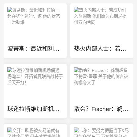
波蒂斯：最近和利拉德一起在犹他进行训练 他的状态非常劲爆
热火内部人士：若成功引入詹姆斯 他们愿为布朗尼提供双向合同
球迷拉斯维加斯机场偶遇杨瀚森！开拓者夏联首战将于后天开打！
散会？Fischer：鹈鹕想留下特雷·墨菲 关于他的传言被鹈鹕夸大了