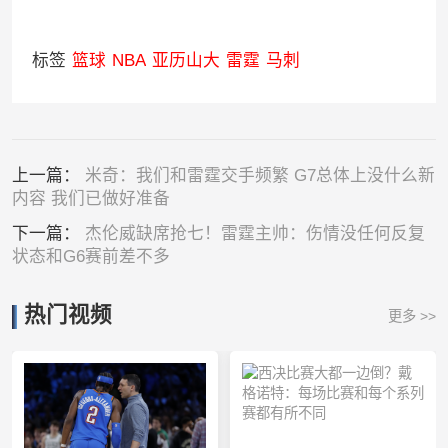
标签
篮球
NBA
亚历山大
雷霆
马刺
上一篇：
米奇：我们和雷霆交手频繁 G7总体上没什么新
内容 我们已做好准备
下一篇：
杰伦威缺席抢七！雷霆主帅：伤情没任何反复
状态和G6赛前差不多
热门视频
更多 >>