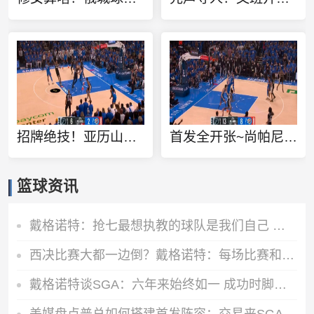
招牌绝技！亚历山大罚球线面对瓦塞尔命中后仰跳投
首发全开张~尚帕尼追身三分轰进 卡斯尔神兵天降补扣18-8打停雷霆
篮球资讯
戴格诺特：抢七最想执教的球队是我们自己 最希望拥有的球员是SGA
西决比赛大都一边倒？戴格诺特：每场比赛和每个系列赛都有所不同
戴格诺特谈SGA：六年来始终如一 成功时脚踏实地挣扎时镇定专注