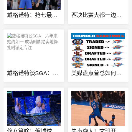
戴格诺特：抢七最想执教的球队是我们自己 最希望拥有的球员是SGA
西决比赛大都一边倒？戴格诺特：每场比赛和每个系列赛都有所不同
戴格诺特谈SGA：六年来始终如一 成功时脚踏实地挣扎时镇定专注
美媒盘点普总如何搭建首发阵容：交易来SGA 自由签约&选秀各两人
修女算啥！俄城球迷直接变装成教皇 现场支持雷霆队
先声夺人！文班开场持球强攻 对抗防守中投打板命中