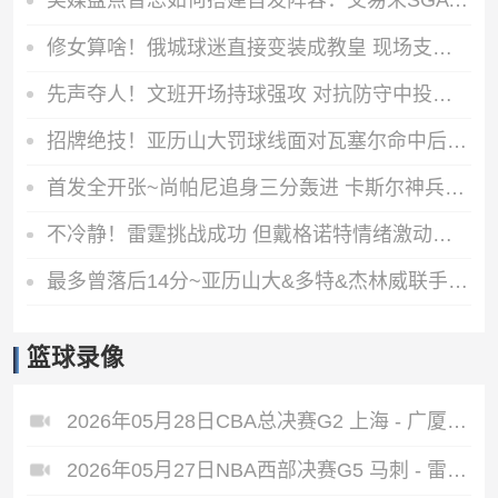
美媒盘点普总如何搭建首发阵容：交易来SGA 自由签约&选秀各两人
修女算啥！俄城球迷直接变装成教皇 现场支持雷霆队
先声夺人！文班开场持球强攻 对抗防守中投打板命中
招牌绝技！亚历山大罚球线面对瓦塞尔命中后仰跳投
首发全开张~尚帕尼追身三分轰进 卡斯尔神兵天降补扣18-8打停雷霆
不冷静！雷霆挑战成功 但戴格诺特情绪激动怒喷裁判被吹技犯
最多曾落后14分~亚历山大&多特&杰林威联手追分 雷霆强势反超比分
篮球录像
2026年05月28日CBA总决赛G2 上海 - 广厦 全场录像
2026年05月27日NBA西部决赛G5 马刺 - 雷霆 全场录像