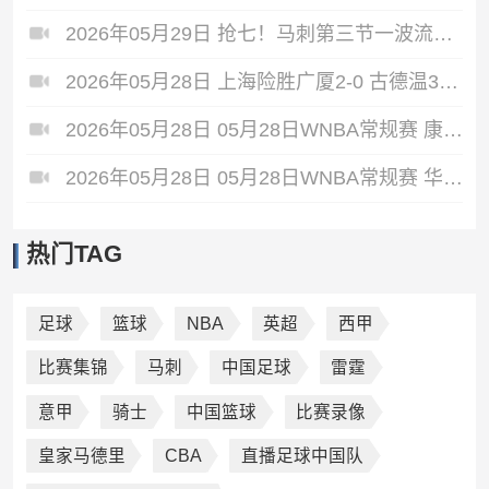
2026年05月29日 抢七！马刺第三节一波流大胜雷霆扳成3-3 文班28+10 SGA18中6
2026年05月28日 上海险胜广厦2-0 古德温31+11&抢断3分压哨绝杀 布朗空砍50分
2026年05月28日 05月28日WNBA常规赛 康涅狄格太阳61-71波特兰火焰 全场集锦
2026年05月28日 05月28日WNBA常规赛 华盛顿神秘人78-64西雅图风暴 全场集锦
热门TAG
足球
篮球
NBA
英超
西甲
比赛集锦
马刺
中国足球
雷霆
意甲
骑士
中国篮球
比赛录像
皇家马德里
CBA
直播足球中国队