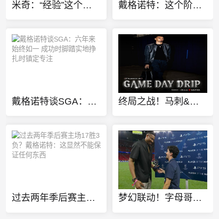
米奇：“经验”这个词被过度美化了 缺乏经验也常被说得一无是处
戴格诺特：这个阶段就是关于意志力的较量 我相信马刺也有同感！
戴格诺特谈SGA：六年来始终如一 成功时脚踏实地挣扎时镇定专注
终局之战！马刺&雷霆入场穿搭 文班亚马黑衣人 SGA、切特黑白双煞
过去两年季后赛主场17胜3负？戴格诺特：这显然不能保证任何东西
梦幻联动！字母哥现身欧冠决赛现场 将最佳球员奖杯颁给维蒂尼亚