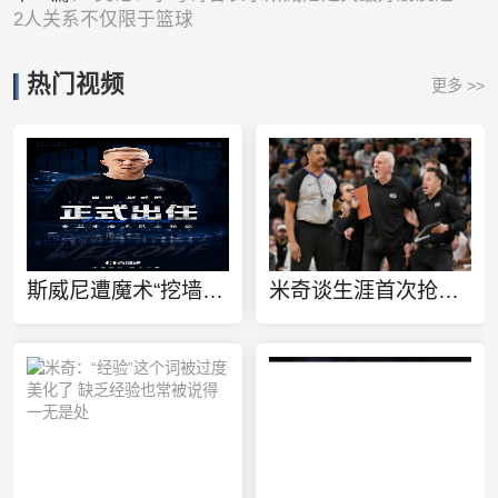
2人关系不仅限于篮球
热门视频
更多 >>
斯威尼遭魔术“挖墙脚”！米奇：我为他感到兴奋 这是他应得的！
米奇谈生涯首次抢七：确实有向一些值得信赖&经验丰富的人请教