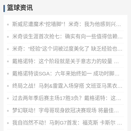
篮球资讯
斯威尼遭魔术“挖墙脚”！米奇：我为他感到兴奋 这是他应得的！
米奇谈生涯首次抢七：确实有向一些值得信赖&经验丰富的人请教
米奇：“经验”这个词被过度美化了 缺乏经验也常被说得一无是处
戴格诺特：这个阶段就是关于意志力的较量 我相信马刺也有同感！
戴格诺特谈SGA：六年来始终如一 成功时脚踏实地挣扎时镇定专注
终局之战！马刺&雷霆入场穿搭 文班亚马黑衣人 SGA、切特黑白双煞
过去两年季后赛主场17胜3负？戴格诺特：这显然不能保证任何东西
梦幻联动！字母哥现身欧冠决赛现场 将最佳球员奖杯颁给维蒂尼亚
我自岿然不动！马刺G7首发：福克斯 卡斯尔 瓦塞尔 尚帕尼 文班