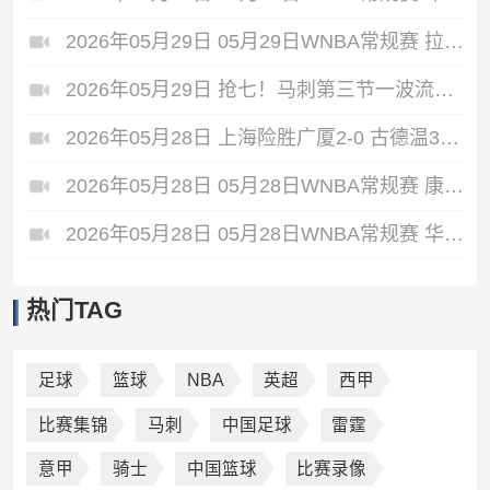
2026年05月29日 05月29日WNBA常规赛 拉斯维加斯王牌87-95达拉斯飞翼 全场集锦
2026年05月29日 抢七！马刺第三节一波流大胜雷霆扳成3-3 文班28+10 SGA18中6
2026年05月28日 上海险胜广厦2-0 古德温31+11&抢断3分压哨绝杀 布朗空砍50分
2026年05月28日 05月28日WNBA常规赛 康涅狄格太阳61-71波特兰火焰 全场集锦
2026年05月28日 05月28日WNBA常规赛 华盛顿神秘人78-64西雅图风暴 全场集锦
热门TAG
足球
篮球
NBA
英超
西甲
比赛集锦
马刺
中国足球
雷霆
意甲
骑士
中国篮球
比赛录像