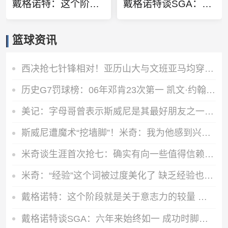
戴格诺特：这个阶段就是关于意志力的较量 我相信马刺也有同感！
戴格诺特谈SGA：六年来始终如一 成功时脚踏实地挣扎时镇定专注
篮球资讯
西决抢七针锋相对！亚历山大与文班亚马均穿黑色套装到场！
历史G7罚球榜：06年邓肯23次第一 凯文·约翰逊&巴克利&大O第二
美记：字母哥曾表示斯威尼是其最好朋友之一 2人关系不仅限于篮球
斯威尼遭魔术“挖墙脚”！米奇：我为他感到兴奋 这是他应得的！
米奇谈生涯首次抢七：确实有向一些值得信赖&经验丰富的人请教
米奇：“经验”这个词被过度美化了 缺乏经验也常被说得一无是处
戴格诺特：这个阶段就是关于意志力的较量 我相信马刺也有同感！
戴格诺特谈SGA：六年来始终如一 成功时脚踏实地挣扎时镇定专注