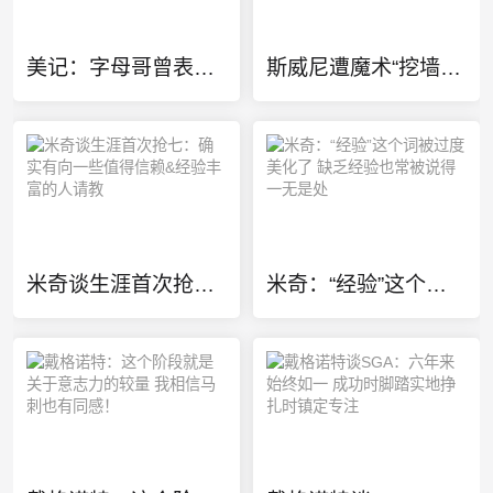
美记：字母哥曾表示斯威尼是其最好朋友之一 2人关系不仅限于篮球
斯威尼遭魔术“挖墙脚”！米奇：我为他感到兴奋 这是他应得的！
米奇谈生涯首次抢七：确实有向一些值得信赖&经验丰富的人请教
米奇：“经验”这个词被过度美化了 缺乏经验也常被说得一无是处