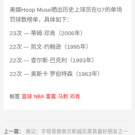
美媒Hoop Muse晒出历史上球员在G7的单场
罚球数榜单，具体如下：
23次 — 蒂姆·邓肯（2006年）
22次 — 凯文·约翰逊（1995年）
22次 — 查尔斯·巴克利（1993年）
22次 — 奥斯卡·罗伯特森（1963年）
标签
篮球
NBA
雷霆
马刺
邓肯
上一篇：
美记：字母哥曾表示斯威尼是其最好朋友之一