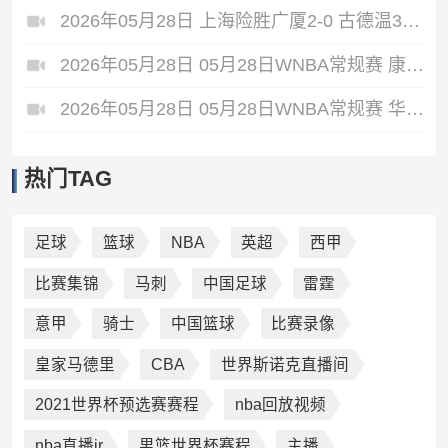
2026年05月28日 上海险胜广厦2-0 古德温31+11&抢断3分压哨绝杀 布朗空砍50分
2026年05月28日 05月28日WNBA常规赛 康涅狄格太阳61-71波特兰火焰 全场集锦
2026年05月28日 05月28日WNBA常规赛 华盛顿神秘人78-64西雅图风暴 全场集锦
热门TAG
足球
篮球
NBA
英超
西甲
比赛集锦
马刺
中国足球
雷霆
意甲
骑士
中国篮球
比赛录像
皇家马德里
CBA
世界斯诺克直播间
2021世界杯预选赛赛程
nba回放视频
nba直播jr
男篮世界杯赛程
主播