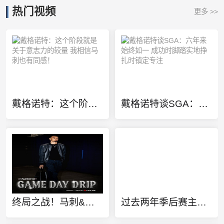
热门视频
更多 >>
戴格诺特：这个阶段就是关于意志力的较量 我相信马刺也有同感！
戴格诺特谈SGA：六年来始终如一 成功时脚踏实地挣扎时镇定专注
终局之战！马刺&雷霆入场穿搭 文班亚马黑衣人 SGA、切特黑白双煞
过去两年季后赛主场17胜3负？戴格诺特：这显然不能保证任何东西