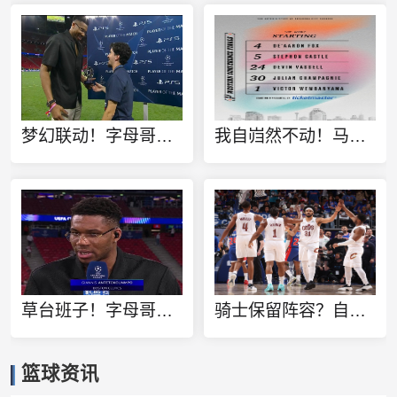
梦幻联动！字母哥现身欧冠决赛现场 将最佳球员奖杯颁给维蒂尼亚
我自岿然不动！马刺G7首发：福克斯 卡斯尔 瓦塞尔 尚帕尼 文班
草台班子！字母哥现身欧冠决赛现场 转播方将其备注为绿军球员
骑士保留阵容？自媒体人驳斥：队记仅分析总裁言论 并非进行报道
篮球资讯