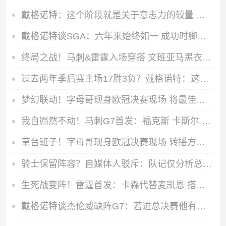
戴格诺特：这个阶段就是关于意志力的较量 我相信马刺也有同感！
戴格诺特谈SGA：六年来始终如一 成功时脚踏实地挣扎时镇定专注
终局之战！马刺&雷霆入场穿搭 文班亚马黑衣人 SGA、切特黑白双煞
过去两年季后赛主场17胜3负？戴格诺特：这显然不能保证任何东西
梦幻联动！字母哥现身欧冠决赛现场 将最佳球员奖杯颁给维蒂尼亚
我自岿然不动！马刺G7首发：福克斯 卡斯尔 瓦塞尔 尚帕尼 文班
草台班子！字母哥现身欧冠决赛现场 转播方将其备注为绿军球员
骑士保留阵容？自媒体人驳斥：队记仅分析总裁言论 并非进行报道
生死战变阵！雷霆首发：卡森代替麦凯恩 搭档SGA&切特&多特&哈滕
戴格诺特谈杰伦威缺阵G7：若进总决赛他有希望再次复出