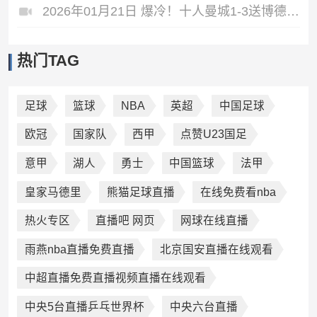
2026年01月21日 爆冷！十人曼城1-3送博德闪耀首胜 罗德里染红曼城各赛事两连败
热门TAG
足球
篮球
NBA
英超
中国足球
欧冠
国家队
西甲
点赞U23国足
意甲
湖人
勇士
中国篮球
法甲
皇家马德里
熊猫足球直播
在线免费看nba
热火专区
直播吧 网页
网球在线直播
雨燕nba直播免费直播
北京国安直播在线观看
中超直播免费直播视频直播在线观看
中央5台直播乒乓世界杯
中央六台直播