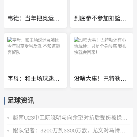
韦德：当年把奥运铜牌送人了我真的很蠢 当时我们被灌输唯金牌论
到底参不参加扣篮大赛？埃奇库姆刚又发文：我和马克西可能会参加
字母：和主场球迷互嘘因今年很享受当反派 不知道能否留队
没啥大事！巴特勒还有心情玩梗：只是全身酸痛 我很快就会回来！
足球资讯
越南U23中卫阮晓明与向余望对抗后受伤被换下，阮德英替补登场
跟队记者：3200万到3300万欧，尤文对马特塔的第二份报价仍遭拒绝