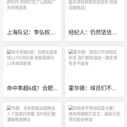
上海队记：李弘权也曾带病吃药 坚持打完了山西和广东的两连客
经纪人：仍然坚信巴特勒能在退役前拿到总冠军 他会迎接挑战！
命中率超6成！合肥女篮单场123分创纪录 刷新联赛近12年单场新高
霍华德：球员们不该相互贬低 我们都知道这一路走来有多不容易