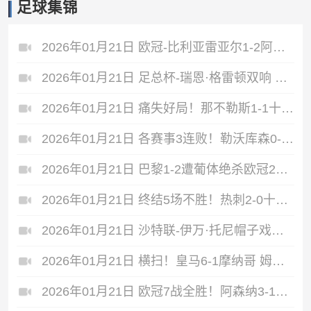
足球集锦
2026年01月21日 欧冠-比利亚雷亚尔1-2阿贾克斯 7轮不胜仅积1分列倒数第二
2026年01月21日 足总杯-瑞恩·格雷顿双响 索尔福德城3-2斯文登晋级将战曼城
2026年01月21日 痛失好局！那不勒斯1-1十人哥本哈根 麦克托米奈破门德莱尼直红
2026年01月21日 各赛事3连败！勒沃库森0-2奥林匹亚科斯 药厂17射门+6射正未果
2026年01月21日 巴黎1-2遭葡体绝杀欧冠2轮不胜 巴黎3进球被吹苏亚雷斯双响+绝杀
2026年01月21日 终结5场不胜！热刺2-0十人多特位居欧冠第四 罗梅罗、索兰克破门
2026年01月21日 沙特联-伊万·托尼帽子戏法 吉达国民4-1赛哈特海湾
2026年01月21日 横扫！皇马6-1摩纳哥 姆巴佩双响维尼修斯造4球 阿韦洛亚欧冠首胜
2026年01月21日 欧冠7战全胜！阿森纳3-1送国米3连败 热苏斯双响约克雷斯世界波