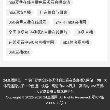
nba夏季在线直播免费观看直播高清
nba现场直播
广东体育节目表
360德甲直播在线观看
24小时nba直播网
全国电视台卫视频道直播在线播放
电视 直播
在线观看中央8台直播官网
nba总决赛直播
360直播cba
24直播网是一个专门提供全球各类体育比赛在线直播的网站，为广大
体育迷提供了一个便捷、快速、高清的NBA直播、高清的CBA直播、
五大足球联赛直播观赛平台。
Copyright © 2022-2026 24直播网. All Rights Reserved.
鄂ICP备
12009735号-1