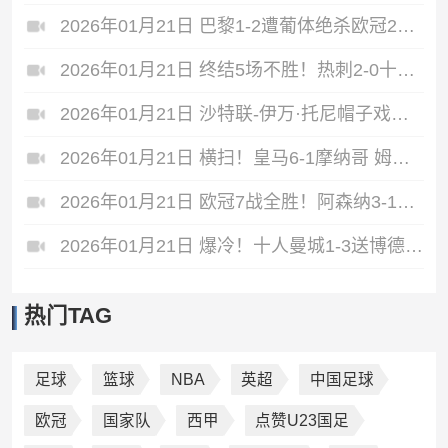
2026年01月21日 巴黎1-2遭葡体绝杀欧冠2轮不胜 巴黎3进球被吹苏亚雷斯双响+绝杀
2026年01月21日 终结5场不胜！热刺2-0十人多特位居欧冠第四 罗梅罗、索兰克破门
2026年01月21日 沙特联-伊万·托尼帽子戏法 吉达国民4-1赛哈特海湾
2026年01月21日 横扫！皇马6-1摩纳哥 姆巴佩双响维尼修斯造4球 阿韦洛亚欧冠首胜
2026年01月21日 欧冠7战全胜！阿森纳3-1送国米3连败 热苏斯双响约克雷斯世界波
2026年01月21日 爆冷！十人曼城1-3送博德闪耀首胜 罗德里染红曼城各赛事两连败
热门TAG
足球
篮球
NBA
英超
中国足球
欧冠
国家队
西甲
点赞U23国足