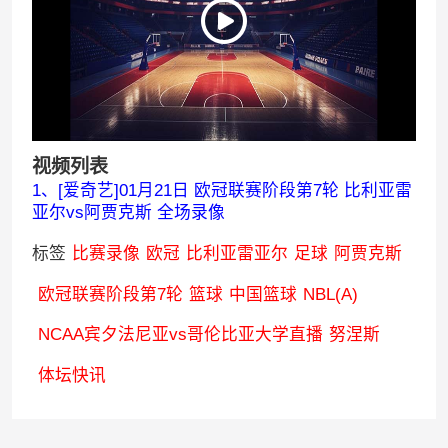
视频列表
1、[爱奇艺]01月21日 欧冠联赛阶段第7轮 比利亚雷
亚尔vs阿贾克斯 全场录像
标签
比赛录像
欧冠
比利亚雷亚尔
足球
阿贾克斯
欧冠联赛阶段第7轮
篮球
中国篮球
NBL(A)
NCAA宾夕法尼亚vs哥伦比亚大学直播
努涅斯
体坛快讯