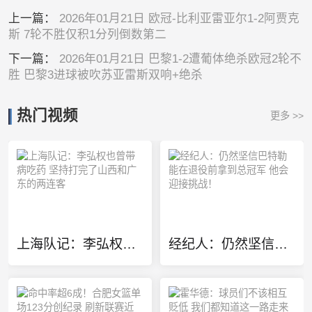
上一篇：
2026年01月21日 欧冠-比利亚雷亚尔1-2阿贾克
斯 7轮不胜仅积1分列倒数第二
下一篇：
2026年01月21日 巴黎1-2遭葡体绝杀欧冠2轮不
胜 巴黎3进球被吹苏亚雷斯双响+绝杀
热门视频
更多 >>
上海队记：李弘权也曾带病吃药 坚持打完了山西和广东的两连客
经纪人：仍然坚信巴特勒能在退役前拿到总冠军 他会迎接挑战！