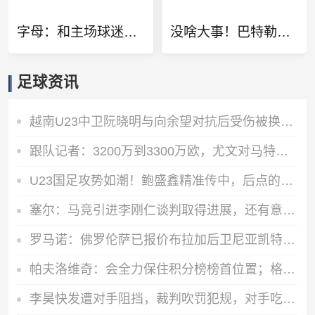
字母：和主场球迷互嘘因今年很享受当反派 不知道能否留队
没啥大事！巴特勒还有心情玩梗：只是全身酸痛 我很快就会回来！
足球资讯
越南U23中卫阮晓明与向余望对抗后受伤被换下，阮德英替补登场
跟队记者：3200万到3300万欧，尤文对马特塔的第二份报价仍遭拒绝
U23国足攻势如潮！鲍盛鑫精准传中，后点的杨希没有顶到皮球
塞尔：马竞引进李刚仁谈判取得进展，还有意埃德森和若昂·戈麦斯
罗马诺：佛罗伦萨已报价布拉加后卫尼亚凯特，方案租借+买断选项
帕夫洛维奇：会全力保住积分榜榜首位置；格雷茨卡是我的支柱
李昊快发遭对手阻挡，裁判吹罚犯规，对手吃到一张黄牌