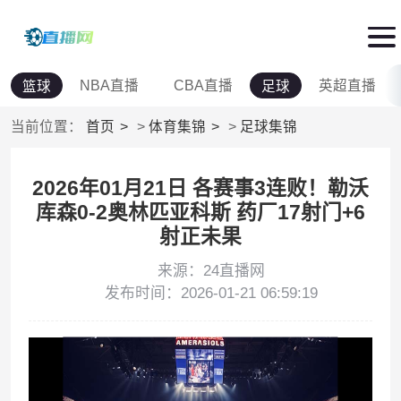
NBA直播
CBA直播
英超直播
篮球
足球
当前位置：
首页
>
体育集锦
>
足球集锦
2026年01月21日 各赛事3连败！勒沃
库森0-2奥林匹亚科斯 药厂17射门+6
射正未果
来源：24直播网
发布时间：2026-01-21 06:59:19