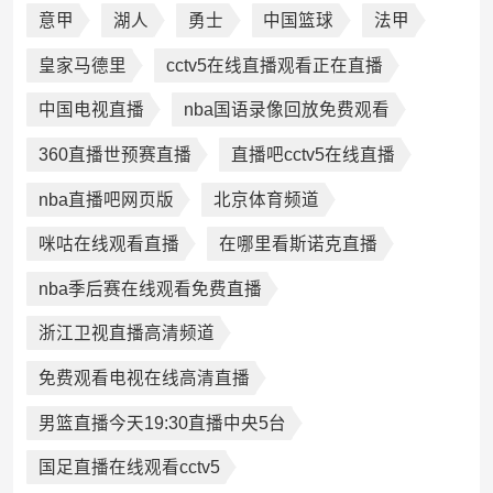
意甲
湖人
勇士
中国篮球
法甲
皇家马德里
cctv5在线直播观看正在直播
中国电视直播
nba国语录像回放免费观看
360直播世预赛直播
直播吧cctv5在线直播
nba直播吧网页版
北京体育频道
咪咕在线观看直播
在哪里看斯诺克直播
nba季后赛在线观看免费直播
浙江卫视直播高清频道
免费观看电视在线高清直播
男篮直播今天19:30直播中央5台
国足直播在线观看cctv5