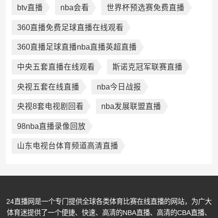
btv直播
nba会看
世界杯预选赛免费直播
360直播免费足球直播在线观看
360直播足球直播nba直播英超直播
中央五套直播在线观看
斯诺克冠军联赛直播
央视五套在线直播
nba今日战报
央视8套电视剧回看
nba发展联盟直播
98nba直播录像回放
山东电视台体育频道高清直播
24直播网是一个专门提供全球各类体育比赛在线直播的网站，为广大
体育迷提供了一个便捷、快速、高清的NBA直播、高清的CBA直播、