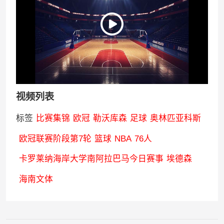
视频列表
标签
比赛集锦
欧冠
勒沃库森
足球
奥林匹亚科斯
欧冠联赛阶段第7轮
篮球
NBA
76人
卡罗莱纳海岸大学南阿拉巴马今日赛事
埃德森
海南文体