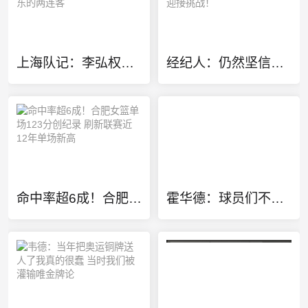
上海队记：李弘权也曾带病吃药 坚持打完了山西和广东的两连客
经纪人：仍然坚信巴特勒能在退役前拿到总冠军 他会迎接挑战！
命中率超6成！合肥女篮单场123分创纪录 刷新联赛近12年单场新高
霍华德：球员们不该相互贬低 我们都知道这一路走来有多不容易