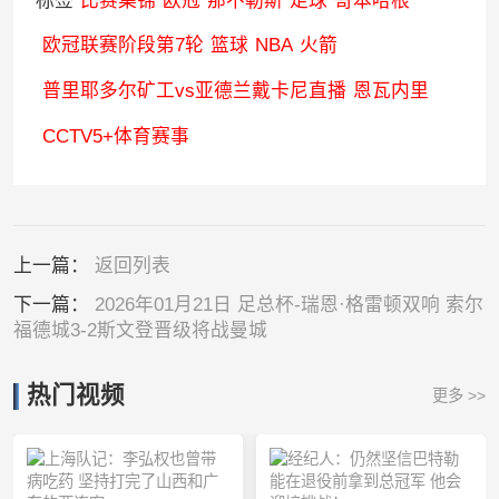
标签
比赛集锦
欧冠
那不勒斯
足球
哥本哈根
欧冠联赛阶段第7轮
篮球
NBA
火箭
普里耶多尔矿工vs亚德兰戴卡尼直播
恩瓦内里
CCTV5+体育赛事
上一篇：
返回列表
下一篇：
2026年01月21日 足总杯-瑞恩·格雷顿双响 索尔
福德城3-2斯文登晋级将战曼城
热门视频
更多 >>