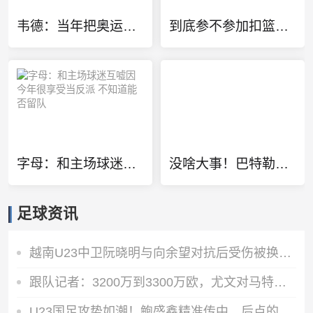
韦德：当年把奥运铜牌送人了我真的很蠢 当时我们被灌输唯金牌论
到底参不参加扣篮大赛？埃奇库姆刚又发文：我和马克西可能会参加
字母：和主场球迷互嘘因今年很享受当反派 不知道能否留队
没啥大事！巴特勒还有心情玩梗：只是全身酸痛 我很快就会回来！
足球资讯
越南U23中卫阮晓明与向余望对抗后受伤被换下，阮德英替补登场
跟队记者：3200万到3300万欧，尤文对马特塔的第二份报价仍遭拒绝
U23国足攻势如潮！鲍盛鑫精准传中，后点的杨希没有顶到皮球