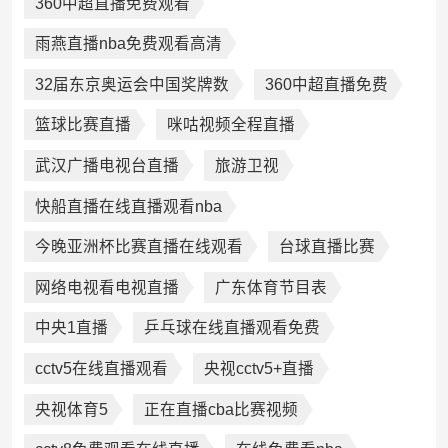
360中超直播免费观看
雨燕直播nba免费观看高清
32届东京奥运会中国奖牌数
360中超直播免费
篮球比赛直播
咪咕视频全程直播
武汉广播电视台直播
旅游卫视
快船直播在线直播观看nba
今晚亚洲杯比赛直播在线观看
台球直播比赛
网络电视看电视直播
广东体育节目表
中央1直播
乒乓球在线直播观看免费
cctv5在线直播观看
央视cctv5+直播
央视体育5
正在直播cba比赛视频