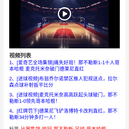
视频列表
1、[爱奇艺全场集锦]痛失好局！那不勒斯1-1十人哥
本哈根 麦克托米奈破门德莱尼直红
2、[进球视频]布翁乔尔诺禁区推人犯规送点，拉尔
森点球补射扳平比分
3、[进球视频]麦克托米奈高高跃起头球破门，那不
勒斯1-0领先哥本哈根！
4、[红牌罚下]德莱尼飞铲洛博特卡改判直红，那不
勒斯34分钟多打一人！