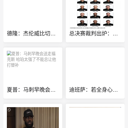
德隆：杰伦威比切特更重要 拿后者换字母雄鹿是不会同意的
总决赛裁判出炉：托尼兄弟、福斯特、扎巴、马克·戴维斯皆在列！
夏普：马刺早晚会送走福克斯 哈珀太强了不能总让他打替补
迪班萨：若全身心投入我能成很好的网球运动员 但我要训练一年