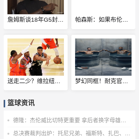
詹姆斯谈18年G5封盖奥拉迪波：我不想他点名其他队友 就提前换防
帕森斯：如果布伦森能带队夺冠 尼克斯应该给他建雕像
送走二少？维拉纽瓦：雷霆该用切特+多特+杰伦威去换字母哥
梦幻同框！耐克官方晒詹姆斯C罗同泡冰水浴广告：定义伟大
篮球资讯
德隆：杰伦威比切特更重要 拿后者换字母雄鹿是不会同意的
总决赛裁判出炉：托尼兄弟、福斯特、扎巴、马克·戴维斯皆在列！