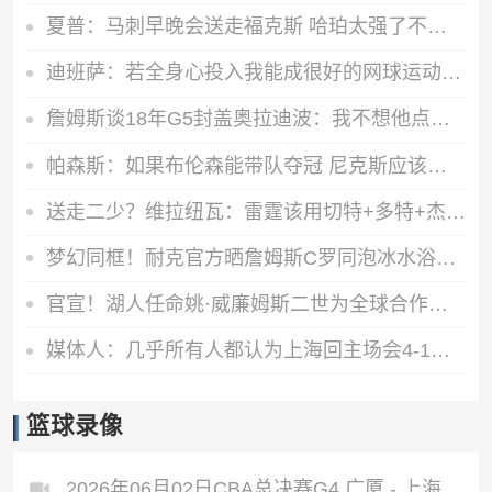
夏普：马刺早晚会送走福克斯 哈珀太强了不能总让他打替补
迪班萨：若全身心投入我能成很好的网球运动员 但我要训练一年
詹姆斯谈18年G5封盖奥拉迪波：我不想他点名其他队友 就提前换防
帕森斯：如果布伦森能带队夺冠 尼克斯应该给他建雕像
送走二少？维拉纽瓦：雷霆该用切特+多特+杰伦威去换字母哥
梦幻同框！耐克官方晒詹姆斯C罗同泡冰水浴广告：定义伟大
官宣！湖人任命姚·威廉姆斯二世为全球合作副总裁兼负责人！
媒体人：几乎所有人都认为上海回主场会4-1夺冠 顺理成章意料之中
篮球录像
2026年06月02日CBA总决赛G4 广厦 - 上海 全场录像