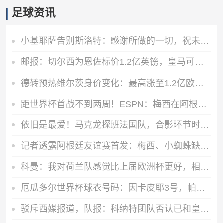
足球资讯
小基耶萨告别斯洛特：感谢所做的一切，祝未来一切顺利
邮报：切尔西为恩佐标价1.2亿英镑，皇马可能加入赫伊森来交换
德转预热维尔茨身价变化：最高涨至1.2亿欧，也可能降至8000万欧
距世界杯首战不到两周！ESPN：梅西在阿根廷首堂训练课上单独训练
依旧是最爱！马克龙探班法国队，合影环节时特意将姆巴佩拉到身边
记者透露阿根廷友谊赛首发：梅西、小蜘蛛缺阵，劳塔罗、恩佐出战
科曼：我对荷兰队感觉比上届欧洲杯更好，相信我们能走得很远
厄瓜多尔世界杯球衣号码：因卡皮耶3号，帕乔6号，凯塞多23号
驳斥西媒报道，队报：科纳特团队否认已和皇马达成任何协议