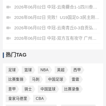
2026年06月02日 中冠-云南爨合1-1四川叁壹捌重龙 余杰迪头球绝平
2026年06月02日 完败！U19国足0-3民主刚果U23 依合散黄油手U19国足0射门0角球
2026年06月02日 中冠-云南青丘0-3自贡弘祥电碳 李卓阳、杜威薇破门
2026年06月02日 中冠-双方互有攻守 广州悦高0-0重庆长寿润麒
热门TAG
足球
篮球
NBA
英超
西甲
比赛集锦
马刺
中国足球
雷霆
意甲
骑士
中国篮球
比赛录像
皇家马德里
CBA