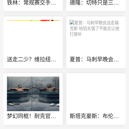
铁林：常规赛交手战绩并不重要 不然就该是马刺横扫雷霆了
德隆：切特只是三当家 若能换字母哥雷霆GM肯定会送走他
送走二少？维拉纽瓦：雷霆该用切特+多特+杰伦威去换字母哥
夏普：马刺早晚会送走福克斯 哈珀太强了不能总让他打替补
梦幻同框！耐克官方晒詹姆斯C罗同泡冰水浴广告：定义伟大
斯塔克豪斯：布伦森13岁就很特别 那时他就会侧步创造空间