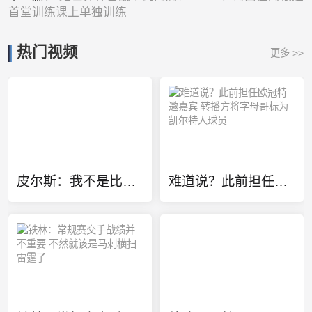
首堂训练课上单独训练
热门视频
更多 >>
皮尔斯：我不是比较天赋 但华莱士该像哈登一样离开雷霆
难道说？此前担任欧冠特邀嘉宾 转播方将字母哥标为凯尔特人球员