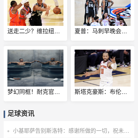
送走二少？维拉纽瓦：雷霆该用切特+多特+杰伦威去换字母哥
夏普：马刺早晚会送走福克斯 哈珀太强了不能总让他打替补
梦幻同框！耐克官方晒詹姆斯C罗同泡冰水浴广告：定义伟大
斯塔克豪斯：布伦森13岁就很特别 那时他就会侧步创造空间
足球资讯
小基耶萨告别斯洛特：感谢所做的一切，祝未来一切顺利