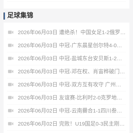
足球集锦
2026年06月03日 遭绝杀！中国女足1-2俄罗斯女足 王霜世界波难救主对手86分钟破门
2026年06月03日 中冠-广东晨星创尔特4-0赣州红星 罗凯梅开二度
2026年06月03日 中冠-盐城东台安贝斯1-2广州黄埔志诚 李启涛梅开二度
2026年06月03日 中冠-邓在权、肖宙桦破门 中国澳门U23 1-2 五华华京
2026年06月03日 中冠-双方互有攻守 广州联增城澳体0-0泰州早茶黑马
2026年06月03日 友谊赛-比利时2-0克罗地亚 蒂莱曼斯推射破门卢卡库单刀建功
2026年06月02日 中冠-云南爨合1-1四川叁壹捌重龙 余杰迪头球绝平
2026年06月02日 完败！U19国足0-3民主刚果U23 依合散黄油手U19国足0射门0角球