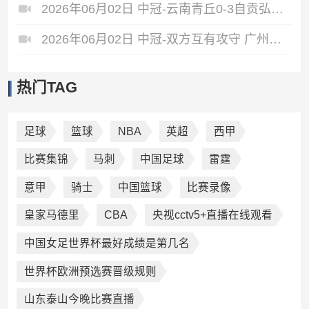
2026年06月02日 中冠-云南青丘0-3自贡弘祥电碳 李卓阳、杜威薇破门
2026年06月02日 中冠-双方互有攻守 广州悦高0-0重庆长寿润麒
热门TAG
足球
篮球
NBA
英超
西甲
比赛集锦
马刺
中国足球
雷霆
意甲
骑士
中国篮球
比赛录像
皇家马德里
CBA
央视cctv5+直播在线观看
中国女足世界杯最好成绩是第几名
世界杯欧洲预选赛晋级规则
山东泰山今晚比赛直播