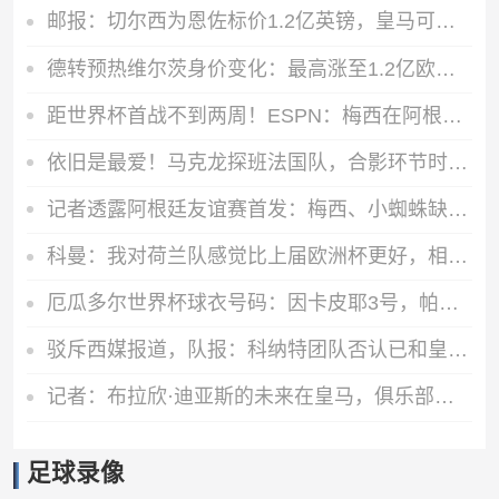
邮报：切尔西为恩佐标价1.2亿英镑，皇马可能加入赫伊森来交换
德转预热维尔茨身价变化：最高涨至1.2亿欧，也可能降至8000万欧
距世界杯首战不到两周！ESPN：梅西在阿根廷首堂训练课上单独训练
依旧是最爱！马克龙探班法国队，合影环节时特意将姆巴佩拉到身边
记者透露阿根廷友谊赛首发：梅西、小蜘蛛缺阵，劳塔罗、恩佐出战
科曼：我对荷兰队感觉比上届欧洲杯更好，相信我们能走得很远
厄瓜多尔世界杯球衣号码：因卡皮耶3号，帕乔6号，凯塞多23号
驳斥西媒报道，队报：科纳特团队否认已和皇马达成任何协议
记者：布拉欣·迪亚斯的未来在皇马，俱乐部和球员都希望继续合作
足球录像