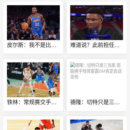
皮尔斯：我不是比较天赋 但华莱士该像哈登一样离开雷霆
难道说？此前担任欧冠特邀嘉宾 转播方将字母哥标为凯尔特人球员
铁林：常规赛交手战绩并不重要 不然就该是马刺横扫雷霆了
德隆：切特只是三当家 若能换字母哥雷霆GM肯定会送走他