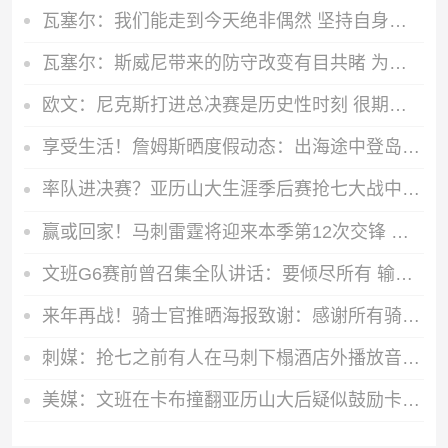
瓦塞尔：我们能走到今天绝非偶然 坚持自身风格才是立足的根本
瓦塞尔：斯威尼带来的防守改变有目共睹 为他当主帅感到开心
欧文：尼克斯打进总决赛是历史性时刻 很期待看他们接下来的比赛
享受生活！詹姆斯晒度假动态：出海途中登岛与子女一同打高尔夫
率队进决赛？亚历山大生涯季后赛抢七大战中场均可以得到27.7分
赢或回家！马刺雷霆将迎来本季第12次交锋 也是历史第160场抢七！
文班G6赛前曾召集全队讲话：要倾尽所有 输球后就没有下一场了！
来年再战！骑士官推晒海报致谢：感谢所有骑士球迷本赛季的支持
刺媒：抢七之前有人在马刺下榻酒店外播放音乐 试图干扰球员休息
美媒：文班在卡布撞翻亚历山大后疑似鼓励卡布 我为你感到骄傲！