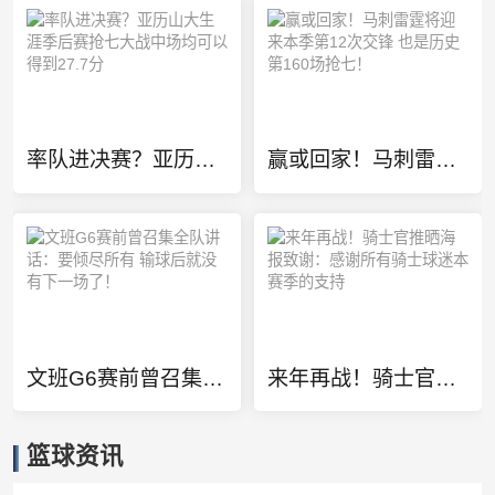
率队进决赛？亚历山大生涯季后赛抢七大战中场均可以得到27.7分
赢或回家！马刺雷霆将迎来本季第12次交锋 也是历史第160场抢七！
文班G6赛前曾召集全队讲话：要倾尽所有 输球后就没有下一场了！
来年再战！骑士官推晒海报致谢：感谢所有骑士球迷本赛季的支持
篮球资讯