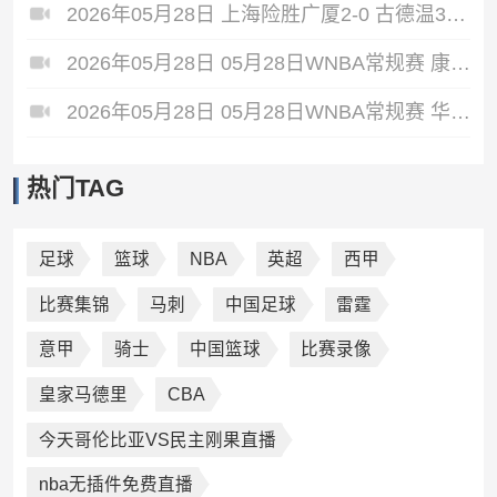
2026年05月28日 上海险胜广厦2-0 古德温31+11&抢断3分压哨绝杀 布朗空砍50分
2026年05月28日 05月28日WNBA常规赛 康涅狄格太阳61-71波特兰火焰 全场集锦
2026年05月28日 05月28日WNBA常规赛 华盛顿神秘人78-64西雅图风暴 全场集锦
热门TAG
足球
篮球
NBA
英超
西甲
比赛集锦
马刺
中国足球
雷霆
意甲
骑士
中国篮球
比赛录像
皇家马德里
CBA
今天哥伦比亚VS民主刚果直播
nba无插件免费直播