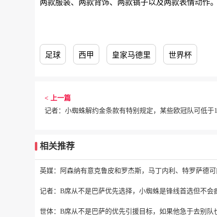
两款服装、两款背饰、两款镐子以及两款表情动作
足球
西甲
皇家马德里
世界杯
< 上一篇
记者：小蜘蛛解约金条款有特别规定，某些欧冠队可低于1
相关推荐
英媒：阿森纳有意克鲁皮和罗杰斯，马丁内利、特罗萨德可
记者：B席从不是巴萨优先选择，小蜘蛛是锋线首选但不会
世体：B席从不是巴萨的优先引援目标，如果他急于去别队