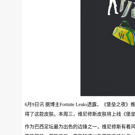
6月9日讯
据博主Fortnite Leaks透露，《
得了这款皮肤。本周三，维尼修斯皮肤将上线《堡
作为巴西足坛最为出色的边锋之一，维尼修斯有着