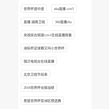
世界杯道中道
nba直播 cctv5
直播:湖南卫视
360直播cba
央视综合频道cctv1在线直播观看
洲际杯足球赛又叫小世界杯
宿迁电视台在线直播
北京卫视节目表
2018世界杯全部战绩
男篮世界杯亚洲区预选赛