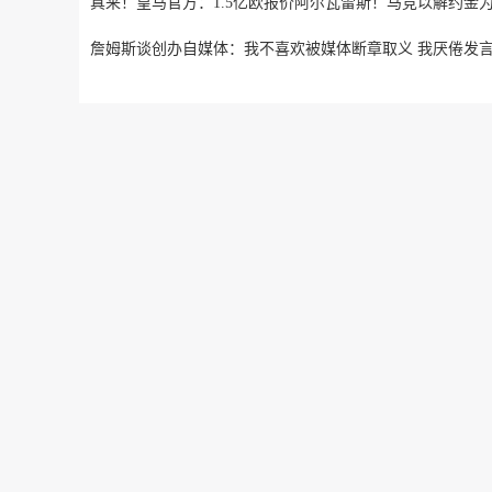
真来！皇马官方：1.5亿欧报价阿尔瓦雷斯！马竞以解约金
詹姆斯谈创办自媒体：我不喜欢被媒体断章取义 我厌倦发