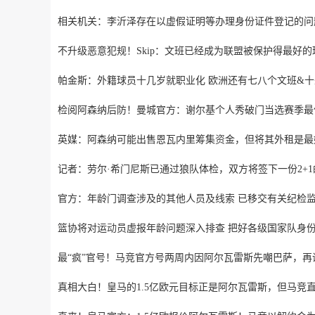
相关机关：李沂泽存在以虚假证明等办理身份证件登记的问
不升级恶意犯规！Skip：文班已经成为联盟被保护得最好的
帕金斯：外籍球员十几岁就职业化 欧洲还有七八个文班&
检阅阿森纳后防！曼城官方：谢尔基个人秀破门当选赛季最
英媒：阿森纳可能出售恩瓦内里筹集资金，但将其外租是最
记者：劳尔·希门尼斯已通过狼队体检，双方将签下一份2+1
官方：年龄门调查涉及的其他人员及线索 已移交有关纪检
篮协将对运动员虚报年龄问题深入排查 把好各级国家队身
最“疯”官号！马竞官方号两周内因阿尔瓦雷斯先嘲巴萨，再
真相大白！皇马的1.5亿欧元目标正是阿尔瓦雷斯，但马竞