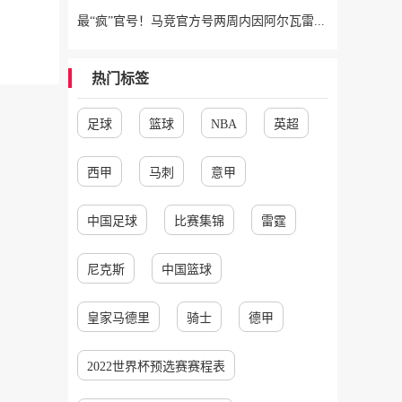
最“疯”官号！马竞官方号两周内因阿尔瓦雷斯先嘲巴萨，再讽皇马
热门标签
足球
篮球
NBA
英超
西甲
马刺
意甲
中国足球
比赛集锦
雷霆
尼克斯
中国篮球
皇家马德里
骑士
德甲
2022世界杯预选赛赛程表