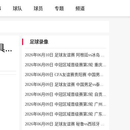
事
球队
球员
专题
频道
足球录像
博主：《堡垒之夜》推出维尼修斯皮肤，将于周三上线道具商店
2026年06月10日 足球友谊赛 阿根廷vs冰岛 全场录像
2026年06月09日 中冠区域晋级赛第2轮 重庆瀚达 VS 云南爨合 全场录像
2026年06月09日 CFA友谊赛贵阳赛 中国男足U23vs塔吉克斯坦U23 全场录像
2026年06月09日 足球友谊赛 中国男足vs泰国 全场录像
2026年06月09日 中冠区域晋级赛第2轮 自贡弘祥电碳 VS 四川叁壹捌重龙 全场录像
2026年06月09日 中冠区域晋级赛第2轮 广州联增城澳体 VS 广州黄埔志诚 全场录像
2026年06月09日 中冠区域晋级赛第2轮 广东晨星创尔特 VS 泰州早茶黑马 全场录像
2026年06月09日 足球友谊赛 秘鲁vs西班牙 全场录像