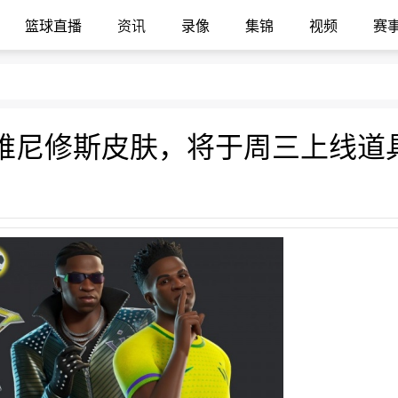
篮球直播
资讯
录像
集锦
视频
赛