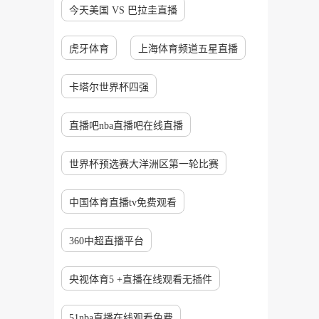
今天美国 VS 巴拉圭直播
虎牙体育
上海体育频道五星直播
卡塔尔世界杯四强
直播吧nba直播吧在线直播
世界杯预选赛大洋洲区第一轮比赛
中国体育直播tv免费观看
360中超直播平台
央视体育5 +直播在线观看无插件
51nba直播在线观看免费