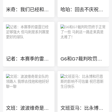
米奇：我们已经和雷霆交手了12次了 我们清楚自己的实力和特质
哈珀：回去不庆祝直接投入工作 我们心里有更远大的目标
记者：本赛季的雷霆已经足够强大 但马刺是系列赛里更好的球队
G6和G7裁判吹罚终于正常了一些 马刺这一路走来真是太难了！
文班：波波维奇是全队的领路人 我想去找他和他好好聊一聊
文班亚马：比永博和巴恩斯的影响不可估量 祝巴恩斯生日快乐