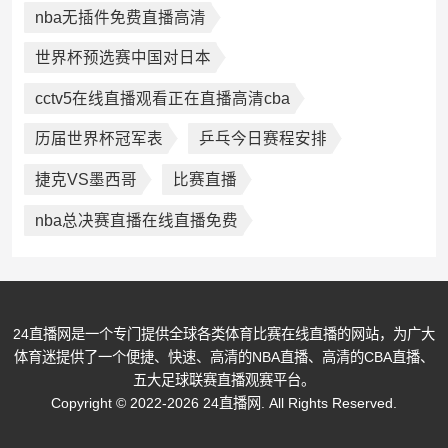
nba无插件免费直播高清
世界杯预选赛中国对日本
cctv5在线直播观看正在直播高清cba
历届世界杯冠军表
乒乓今日赛程安排
捷克VS墨西哥
比赛直播
nba总决赛直播在线直播免费
24直播网是一个专门提供全球各类体育比赛在线直播的网站，为广大
体育迷提供了一个便捷、快速、高清的NBA直播、高清的CBA直播、
五大足球联赛直播观赛平台。
Copyright © 2022-2026 24直播网. All Rights Reserved.