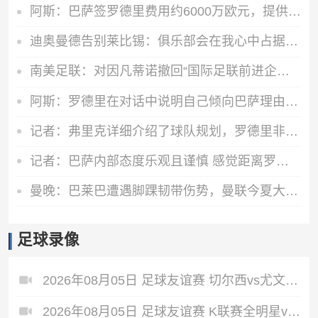
阿斯：巴萨签罗德里费用约6000万欧元，提供4年税前3000万欧合同
迪奥曼德告别莱比锡：俱乐部会在我心中占据特殊位置，感谢所有
南美足联：对因凡蒂诺撤回“国际足联前进企业计划”提案表示欢迎
阿斯：罗德里在对话中说明自己倾向巴萨理由，皇马对此理解＆祝好
记者：弗里克详细介绍了球队规划，罗德里非常认可并选择加盟巴萨
记者：巴萨内部态度乐观且谨慎 感觉距离罗德里转会完成更近了
曼晚：巴莱巴遭遇脚踝韧带伤势，曼联今夏大概率不会继续追求他
足球录像
2026年08月05日 足球友谊赛 切尔西vs尤文图斯 全场录像
2026年08月05日 足球友谊赛 K联赛全明星vs曼城 全场录像