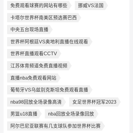
免费观看球赛的网站有哪些
挪威VS法国
卡塔尔世界杯南美区预选赛巴西
中央五台现场直播
世界杯阿根廷VS奥地利直播在线观看
世界杯直播观看CCTV
江苏体育频道免费直播视频
直播nba免费观看网站
葡萄牙VS乌兹别克斯坦免费观看直播
nba98回放全场录像高清
女足世界杯冠军2023
男篮u18直播
nba回放全场录像回放
阿尔巴尼亚联赛有几支球队参加世界杯比赛