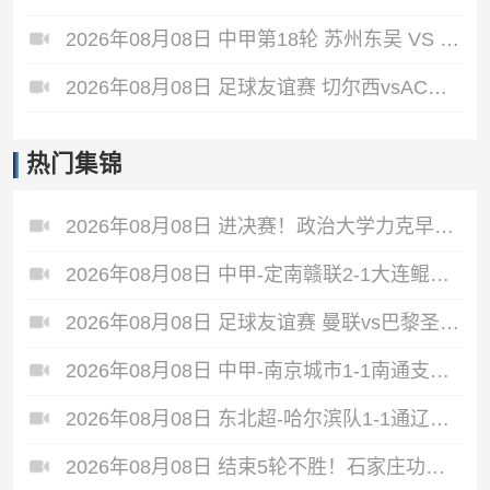
2026年08月08日 中甲第18轮 苏州东吴 VS 长春亚泰 全场录像
2026年08月08日 足球友谊赛 切尔西vsAC米兰 全场录像
热门集锦
2026年08月08日 进决赛！政治大学力克早稻田大学 谢昀达26+6 波波卡22+15+7
2026年08月08日 中甲-定南赣联2-1大连鲲城 达西埃尔两分钟两球
2026年08月08日 足球友谊赛 曼联vs巴黎圣日耳曼 进球
2026年08月08日 中甲-南京城市1-1南通支云5轮不胜 冈萨雷斯建功董洪麟破门救主
2026年08月08日 东北超-哈尔滨队1-1通辽队 李大宇破门李明悦神仙球扳平
2026年08月08日 结束5轮不胜！石家庄功夫2-1十人陕西联合 维尼修斯制胜曹康直红