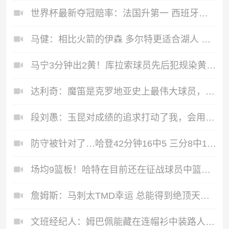
世界杯最新夺冠赔率：法国升第一 西班牙降第二 英阿葡分列3-5名
马健：相比火箭的伊森 多尔特更适合湖人 后者的防守和三分都不错
马宁3分钟出2黄！库拉索球员先后犯规染黄，马宁本场已出4张黄牌
达利奇：魔笛是克罗地亚史上最伟大球员，这一地位将保持很长时间
段刘愚：玉昆对成绩的追求打动了我，会用最好表现来回报云南球迷
防守被针对了…哈登42分钟16中5 三分8中1 仅15分 有6失误
场均9篮板！哈特在目前还在征战球员中篮板排名第4 前三均为内线
詹姆斯：马刺太TMD幸运 总能得到绝顶天才&从上将到邓肯再到文班
文班经纪人：姆巴佩能藏在连帽衫中装路人 这招对文班早已失效了