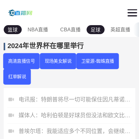
NBA直播
CBA直播
英超直播
篮球
足球
2024年世界杯在哪里举行
高清直播信号
现场美女解说
卫星源-蜘蛛直播
红单解说
电讯报：特朗普将尽一切可能保住因凡蒂诺，他对因凡蒂诺颇为赏识
媒体人：哈利伯顿是好球员但没法和欧文比 詹姆斯现在需要即战力
普埃尔塔：我能适应多个不同位置，会继续专注于世界杯并帮助球队