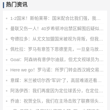
热门资讯
1-2国米！斯帕莱蒂：国米配合比我们强，我们球员很棒 整体是关键
曼联又伤一人！40岁希顿冲出禁区解围后疑似拉伤，被换下
夸德拉多：从尤文加盟国米被视为背叛，但我失业必须寻找其他选择
佩杜拉：罗马有意签下恩德里克，一旦皇马放行将直接加入争夺战
Goal：阿森纳有意伊尔迪兹，但尤文视球员为非卖品，除非天价购买
Here we go！罗马诺：所罗门转会西汉姆交易达成，总价达700万镑
意媒：米兰被切尔西“军训”了，高层难道还看不出阵容短板？
阿洛伊西：我们再度因为定位球丢分，在定位球防守上犯了一些错误
乔迪：祝贺全队，我们在主场击败了联赛领头羊，顺利拿下宝贵三分