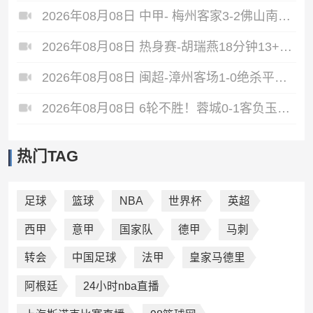
2026年08月08日 中甲- 梅州客家3-2佛山南狮 维尼梅开二度
2026年08月08日 热身赛-胡瑞燕18分钟13+6 中国U18女篮38分大胜蒙古女篮
2026年08月08日 闽超-漳州客场1-0绝杀平潭终结6连败 黄鸿替补登场97分钟破门
2026年08月08日 6轮不胜！蓉城0-1客负玉昆 奥斯卡制胜玉昆暂第三 蓉城全场1射正
热门TAG
足球
篮球
NBA
世界杯
英超
西甲
意甲
国家队
德甲
马刺
转会
中国足球
法甲
皇家马德里
阿根廷
24小时nba直播