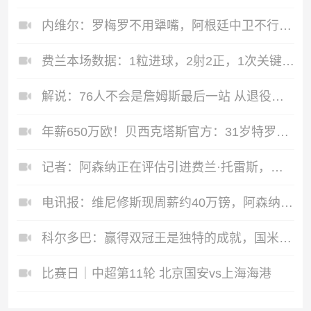
内维尔：罗梅罗不用犟嘴，阿根廷中卫不行，是伟大的梅西救了他们
费兰本场数据：1粒进球，2射2正，1次关键传球，1次错失良机
解说：76人不会是詹姆斯最后一站 从退役巡演角度说费城并不合适
年薪650万欧！贝西克塔斯官方：31岁特罗萨德加盟球队 费用1800万
记者：阿森纳正在评估引进费兰·托雷斯，已经询问了球员情况
电讯报：维尼修斯现周薪约40万镑，阿森纳准备给出创纪录大合同
科尔多巴：赢得双冠王是独特的成就，国米选择齐沃执教并非赌博
比赛日｜中超第11轮 北京国安vs上海海港