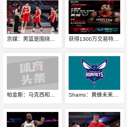
京媒：男篮是围绕内线啃阵地 还是机动灵活保持速度之间骑虎难下
获得1300万交易特例！Shams：火箭搭上3个次轮将电风扇送往黄蜂！
帕金斯：马克西和杰伦都能砍下30分 恩比德保持健康拿两双就够用
Shams：黄蜂未来7年有20个次轮签 可供交易选秀权联盟第二多