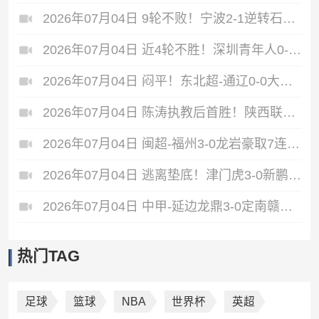
2026年07月04日 9轮不败！宁波2-1逆转石家庄功夫 莱昂纳多造点+点射刘洋制胜
2026年07月04日 近4轮不胜！深圳青年人0-0闷平南通支云 青年人仍中甲第2支云第3
2026年07月04日 闷平！东北超-通辽0-0大连 两队均1胜3平保持不败 大连遭三连平
2026年07月04日 陈涛执教后首胜！陕西联合2-1无锡吴钩 伊兰杜斯特双响+绝杀
2026年07月04日 闽超-福州3-0龙岩豪取7连胜仍居第二 杨冲、黄伟杰、李宇豪破门
2026年07月04日 逃离垫底！津门虎3-0新鹏城 津门虎补时连入2球 积分平三镇升第15
2026年07月04日 中甲-延边龙鼎3-0定南赣联 朴世豪、福布斯破门乔瓦尼造点+点射
热门TAG
足球
篮球
NBA
世界杯
英超