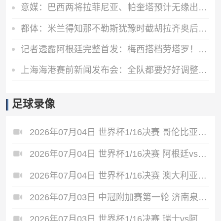
意媒：巴西两将拉菲尼亚、帕奎塔预计无缘出战挪威
都体：米兰得知那不勒斯犹豫时截胡拉齐奥后卫吉拉，双方接近签约
记者透露阿根廷完整首发：梅西搭档劳塔罗！梅迪纳、阿尔马达出战
上海海港赛前新闻发布会：全队都要好好调整，为明天比赛做足准备
足球录像
2026年07月04日 世界杯1/16决赛 哥伦比亚vs加纳 全场录像
2026年07月04日 世界杯1/16决赛 阿根廷vs佛得角 全场录像
2026年07月04日 世界杯1/16决赛 澳大利亚vs埃及 全场录像
2026年07月03日 中冠附加赛第一轮 济南泉盛山大 VS 广州海珠醒派 全场录像
2026年07月03日 世界杯1/16决赛 瑞士vs阿尔及利亚 全场录像