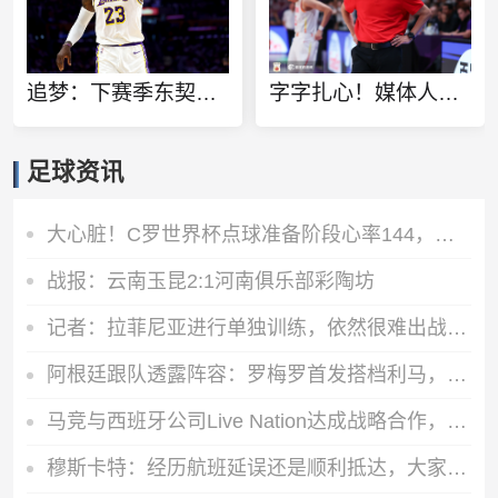
追梦：下赛季东契奇压力会飙升 之前其表现不好矛头也会指向老詹
字字扎心！媒体人：男篮一直自我麻痹 再输恐连世界杯都进不了
足球资讯
大心脏！C罗世界杯点球准备阶段心率144，进球瞬间心率飙升至157
战报：云南玉昆2:1河南俱乐部彩陶坊
记者：拉菲尼亚进行单独训练，依然很难出战对阵挪威的比赛
阿根廷跟队透露阵容：罗梅罗首发搭档利马，劳塔罗比小蜘蛛更优先
马竞与西班牙公司Live Nation达成战略合作，将开发球场娱乐业务
穆斯卡特：经历航班延误还是顺利抵达，大家好好睡觉准备明天比赛