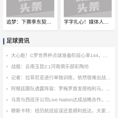
追梦：下赛季东契奇压力会飙升 之前其表现不好矛头也会指向老詹
字字扎心！媒体人：男篮一直自我麻痹 再输恐连世界杯都进不了
足球资讯
大心脏！C罗世界杯点球准备阶段心率144，进球瞬间心率飙升至157
战报：云南玉昆2:1河南俱乐部彩陶坊
记者：拉菲尼亚进行单独训练，依然很难出战对阵挪威的比赛
阿根廷跟队透露阵容：罗梅罗首发搭档利马，劳塔罗比小蜘蛛更优先
马竞与西班牙公司Live Nation达成战略合作，将开发球场娱乐业务
穆斯卡特：经历航班延误还是顺利抵达，大家好好睡觉准备明天比赛