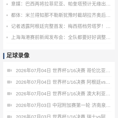
意媒：巴西两将拉菲尼亚、帕奎塔预计无缘出战挪威
都体：米兰得知那不勒斯犹豫时截胡拉齐奥后卫吉拉，双方接近签约
记者透露阿根廷完整首发：梅西搭档劳塔罗！梅迪纳、阿尔马达出战
上海海港赛前新闻发布会：全队都要好好调整，为明天比赛做足准备
足球录像
2026年07月04日 世界杯1/16决赛 哥伦比亚vs加纳 全场录像
2026年07月04日 世界杯1/16决赛 阿根廷vs佛得角 全场录像
2026年07月04日 世界杯1/16决赛 澳大利亚vs埃及 全场录像
2026年07月03日 中冠附加赛第一轮 济南泉盛山大 VS 广州海珠醒派 全场录像
2026年07月03日 世界杯1/16决赛 瑞士vs阿尔及利亚 全场录像