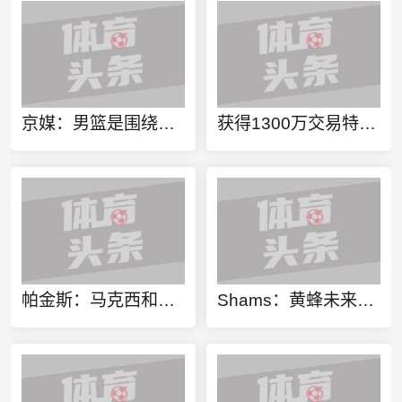
京媒：男篮是围绕内线啃阵地 还是机动灵活保持速度之间骑虎难下
获得1300万交易特例！Shams：火箭搭上3个次轮将电风扇送往黄蜂！
帕金斯：马克西和杰伦都能砍下30分 恩比德保持健康拿两双就够用
Shams：黄蜂未来7年有20个次轮签 可供交易选秀权联盟第二多