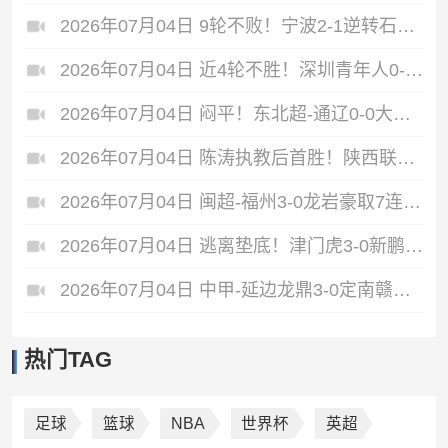
2026年07月04日 9轮不败！宁波2-1逆转石家庄功夫 莱昂纳多造点+点射刘洋制胜
2026年07月04日 近4轮不胜！深圳青年人0-0闷平南通支云 青年人仍中甲第2支云第3
2026年07月04日 闷平！东北超-通辽0-0大连 两队均1胜3平保持不败 大连遭三连平
2026年07月04日 陈涛执教后首胜！陕西联合2-1无锡吴钩 伊兰杜斯特双响+绝杀
2026年07月04日 闽超-福州3-0龙岩豪取7连胜仍居第二 杨冲、黄伟杰、李宇豪破门
2026年07月04日 逃离垫底！津门虎3-0新鹏城 津门虎补时连入2球 积分平三镇升第15
2026年07月04日 中甲-延边龙鼎3-0定南赣联 朴世豪、福布斯破门乔瓦尼造点+点射
热门TAG
足球
篮球
NBA
世界杯
英超