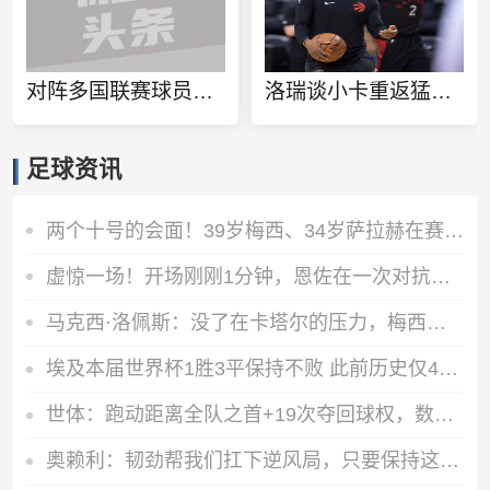
对阵多国联赛球员！徐杰和张博源相约美国高质量野球局
洛瑞谈小卡重返猛龙：球队想再夺一个冠军 这一切都将从小卡开始
足球资讯
两个十号的会面！39岁梅西、34岁萨拉赫在赛前仪式握手、拥抱
虚惊一场！开场刚刚1分钟，恩佐在一次对抗后捂着膝盖痛苦倒地
马克西·洛佩斯：没了在卡塔尔的压力，梅西正享受比赛且内心快乐
埃及本届世界杯1胜3平保持不败 此前历史仅4支非洲球队能打进八强
世体：跑动距离全队之首+19次夺回球权，数据表明罗德里找回状态
奥赖利：韧劲帮我们扛下逆风局，只要保持这种斗志没人能阻挡我们