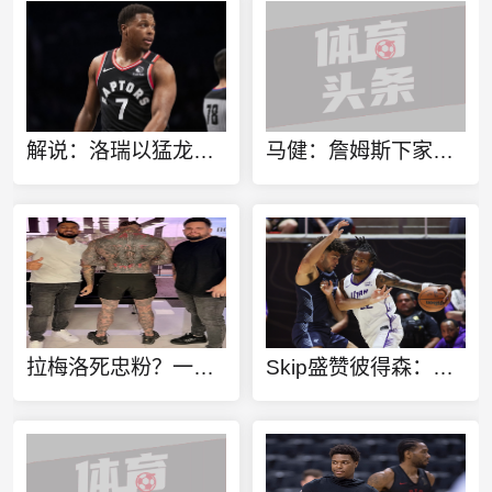
解说：洛瑞以猛龙球员身份进行退役也算是功成身退、落叶归根了
马健：詹姆斯下家不只考虑篮球层面 要能争冠&薪资合适&跟老板熟
拉梅洛死忠粉？一球迷100%还原拉梅洛·鲍尔的满背纹身
Skip盛赞彼得森：选秀前我就说了 他会是本届最强球员