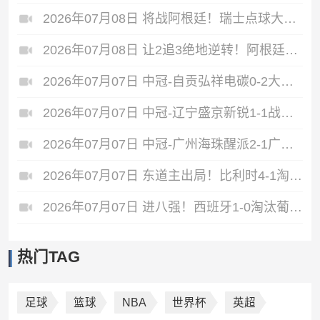
2026年07月08日 将战阿根廷！瑞士点球大战4-3淘汰哥伦比亚 D·桑切斯、库乔失点
2026年07月08日 让2追3绝地逆转！阿根廷3-2绝杀埃及进8强 梅西传射+失点恩佐绝杀
2026年07月07日 中冠-自贡弘祥电碳0-2大连聚惺晟恒 马灿杰破门
2026年07月07日 中冠-辽宁盛京新锐1-1战平上海泽天 双方握手言和
2026年07月07日 中冠-广州海珠醒派2-1广东吴川青年 黎宇扬梅开二度
2026年07月07日 东道主出局！比利时4-1淘汰美国 CDK2射1传 巴洛贡补时被换下
2026年07月07日 进八强！西班牙1-0淘汰葡萄牙 梅里诺91分钟绝杀41岁C罗最后一舞
热门TAG
足球
篮球
NBA
世界杯
英超