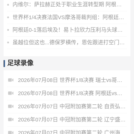
内维尔：萨拉赫正处于职业生涯转型期 阿根廷有良好的化学反应
世界杯1/4决赛法国VS摩洛哥裁判组：阿根廷裁判法昆多·特略主哨
阿根廷0-1落后埃及！易卜拉欣力压利马头球破门，阿提亚助攻
虽越位但这也...德保罗横传，恩佐跟进打空门直接偏出
足球录像
2026年07月08日 世界杯1/8决赛 瑞士vs哥伦比亚 全场录像
2026年07月08日 世界杯1/8决赛 阿根廷vs埃及 全场录像
2026年07月07日 中冠附加赛第二轮 自贡弘祥电碳 VS 大连聚惺晟恒 全场录像
2026年07月07日 中冠附加赛第二轮 辽宁盛京新锐 VS 上海泽天 全场录像
2026年07月07日 中冠附加赛第二轮 广州海珠醒派 VS 吴川青年 全场录像