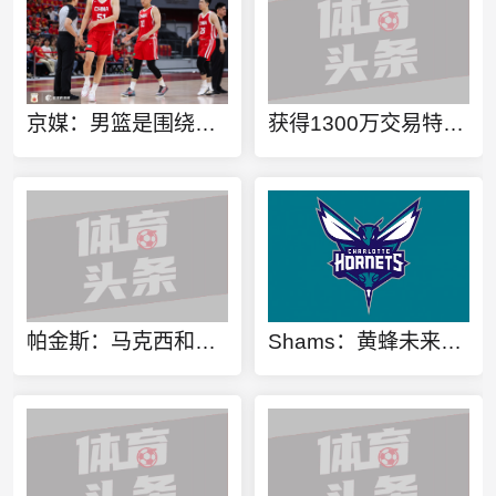
京媒：男篮是围绕内线啃阵地 还是机动灵活保持速度之间骑虎难下
获得1300万交易特例！Shams：火箭搭上3个次轮将电风扇送往黄蜂！
帕金斯：马克西和杰伦都能砍下30分 恩比德保持健康拿两双就够用
Shams：黄蜂未来7年有20个次轮签 可供交易选秀权联盟第二多