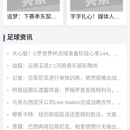
追梦：下赛季东契奇压力会飙升 之前其表现不好矛头也会指向老詹
字字扎心！媒体人：男篮一直自我麻痹 再输恐连世界杯都进不了
足球资讯
大心脏！C罗世界杯点球准备阶段心率144，进球瞬间心率飙升至157
战报：云南玉昆2:1河南俱乐部彩陶坊
记者：拉菲尼亚进行单独训练，依然很难出战对阵挪威的比赛
阿根廷跟队透露阵容：罗梅罗首发搭档利马，劳塔罗比小蜘蛛更优先
马竞与西班牙公司Live Nation达成战略合作，将开发球场娱乐业务
穆斯卡特：经历航班延误还是顺利抵达，大家好好睡觉准备明天比赛
意媒：巴西两将拉菲尼亚、帕奎塔预计无缘出战挪威