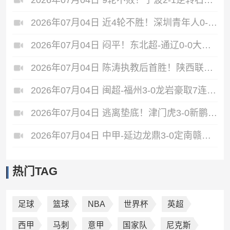
2026年07月04日 9轮不败！宁波2-1逆转石家庄功夫 莱昂纳多造点+点射刘洋制胜
2026年07月04日 近4轮不胜！深圳青年人0-0闷平南通支云 青年人仍中甲第2支云第3
2026年07月04日 闷平！东北超-通辽0-0大连 两队均1胜3平保持不败 大连遭三连平
2026年07月04日 陈涛执教后首胜！陕西联合2-1无锡吴钩 伊兰杜斯特双响+绝杀
2026年07月04日 闽超-福州3-0龙岩豪取7连胜仍居第二 杨冲、黄伟杰、李宇豪破门
2026年07月04日 逃离垫底！津门虎3-0新鹏城 津门虎补时连入2球 积分平三镇升第15
2026年07月04日 中甲-延边龙鼎3-0定南赣联 朴世豪、福布斯破门乔瓦尼造点+点射
热门TAG
足球
篮球
NBA
世界杯
英超
西甲
马刺
意甲
国家队
尼克斯