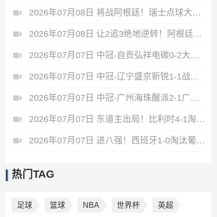
2026年07月08日 将战阿根廷！瑞士点球大战4-3淘汰哥伦比亚 D·桑切斯、库乔失点
2026年07月08日 让2追3绝地逆转！阿根廷3-2绝杀埃及进8强 梅西传射+失点恩佐绝杀
2026年07月07日 中冠-自贡弘祥电碳0-2大连聚惺晟恒 马灿杰破门
2026年07月07日 中冠-辽宁盛京新锐1-1战平上海泽天 双方握手言和
2026年07月07日 中冠-广州海珠醒派2-1广东吴川青年 黎宇扬梅开二度
2026年07月07日 东道主出局！比利时4-1淘汰美国 CDK2射1传 巴洛贡补时被换下
2026年07月07日 进八强！西班牙1-0淘汰葡萄牙 梅里诺91分钟绝杀41岁C罗最后一舞
热门TAG
足球
篮球
NBA
世界杯
英超