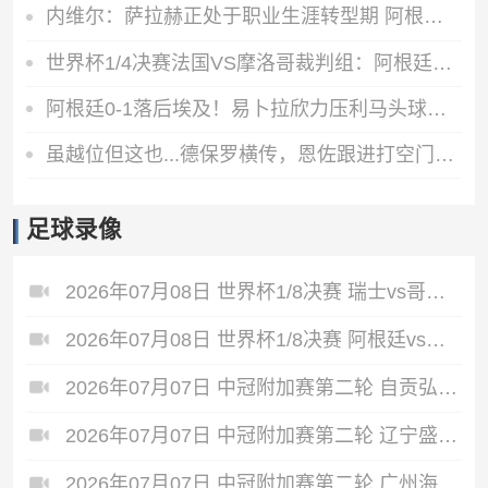
内维尔：萨拉赫正处于职业生涯转型期 阿根廷有良好的化学反应
世界杯1/4决赛法国VS摩洛哥裁判组：阿根廷裁判法昆多·特略主哨
阿根廷0-1落后埃及！易卜拉欣力压利马头球破门，阿提亚助攻
虽越位但这也...德保罗横传，恩佐跟进打空门直接偏出
足球录像
2026年07月08日 世界杯1/8决赛 瑞士vs哥伦比亚 全场录像
2026年07月08日 世界杯1/8决赛 阿根廷vs埃及 全场录像
2026年07月07日 中冠附加赛第二轮 自贡弘祥电碳 VS 大连聚惺晟恒 全场录像
2026年07月07日 中冠附加赛第二轮 辽宁盛京新锐 VS 上海泽天 全场录像
2026年07月07日 中冠附加赛第二轮 广州海珠醒派 VS 吴川青年 全场录像