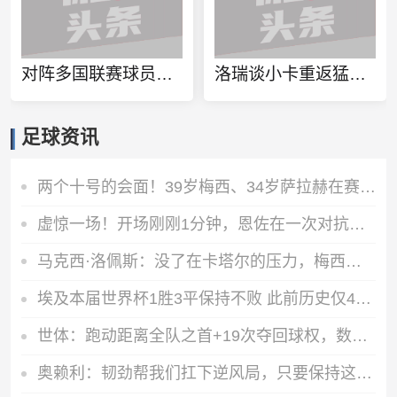
对阵多国联赛球员！徐杰和张博源相约美国高质量野球局
洛瑞谈小卡重返猛龙：球队想再夺一个冠军 这一切都将从小卡开始
足球资讯
两个十号的会面！39岁梅西、34岁萨拉赫在赛前仪式握手、拥抱
虚惊一场！开场刚刚1分钟，恩佐在一次对抗后捂着膝盖痛苦倒地
马克西·洛佩斯：没了在卡塔尔的压力，梅西正享受比赛且内心快乐
埃及本届世界杯1胜3平保持不败 此前历史仅4支非洲球队能打进八强
世体：跑动距离全队之首+19次夺回球权，数据表明罗德里找回状态
奥赖利：韧劲帮我们扛下逆风局，只要保持这种斗志没人能阻挡我们