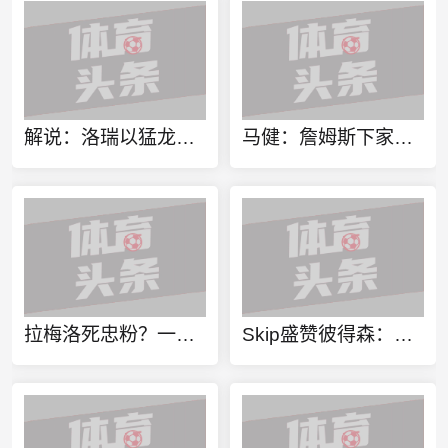
解说：洛瑞以猛龙球员身份进行退役也算是功成身退、落叶归根了
马健：詹姆斯下家不只考虑篮球层面 要能争冠&薪资合适&跟老板熟
拉梅洛死忠粉？一球迷100%还原拉梅洛·鲍尔的满背纹身
Skip盛赞彼得森：选秀前我就说了 他会是本届最强球员