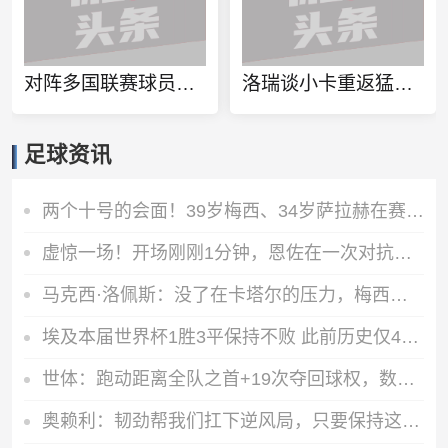
对阵多国联赛球员！徐杰和张博源相约美国高质量野球局
洛瑞谈小卡重返猛龙：球队想再夺一个冠军 这一切都将从小卡开始
足球资讯
两个十号的会面！39岁梅西、34岁萨拉赫在赛前仪式握手、拥抱
虚惊一场！开场刚刚1分钟，恩佐在一次对抗后捂着膝盖痛苦倒地
马克西·洛佩斯：没了在卡塔尔的压力，梅西正享受比赛且内心快乐
埃及本届世界杯1胜3平保持不败 此前历史仅4支非洲球队能打进八强
世体：跑动距离全队之首+19次夺回球权，数据表明罗德里找回状态
奥赖利：韧劲帮我们扛下逆风局，只要保持这种斗志没人能阻挡我们