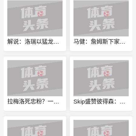
解说：洛瑞以猛龙球员身份进行退役也算是功成身退、落叶归根了
马健：詹姆斯下家不只考虑篮球层面 要能争冠&薪资合适&跟老板熟
拉梅洛死忠粉？一球迷100%还原拉梅洛·鲍尔的满背纹身
Skip盛赞彼得森：选秀前我就说了 他会是本届最强球员