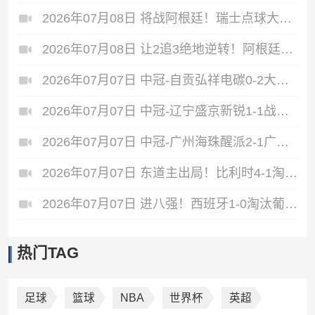
2026年07月08日 将战阿根廷！瑞士点球大战4-3淘汰哥伦比亚 D·桑切斯、库乔失点
2026年07月08日 让2追3绝地逆转！阿根廷3-2绝杀埃及进8强 梅西传射+失点恩佐绝杀
2026年07月07日 中冠-自贡弘祥电碳0-2大连聚惺晟恒 马灿杰破门
2026年07月07日 中冠-辽宁盛京新锐1-1战平上海泽天 双方握手言和
2026年07月07日 中冠-广州海珠醒派2-1广东吴川青年 黎宇扬梅开二度
2026年07月07日 东道主出局！比利时4-1淘汰美国 CDK2射1传 巴洛贡补时被换下
2026年07月07日 进八强！西班牙1-0淘汰葡萄牙 梅里诺91分钟绝杀41岁C罗最后一舞
热门TAG
足球
篮球
NBA
世界杯
英超