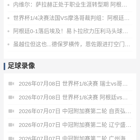
内维尔：萨拉赫正处于职业生涯转型期 阿根廷有良好的化学反应
世界杯1/4决赛法国VS摩洛哥裁判组：阿根廷裁判法昆多·特略主哨
阿根廷0-1落后埃及！易卜拉欣力压利马头球破门，阿提亚助攻
虽越位但这也...德保罗横传，恩佐跟进打空门直接偏出
足球录像
2026年07月08日 世界杯1/8决赛 瑞士vs哥伦比亚 全场录像
2026年07月08日 世界杯1/8决赛 阿根廷vs埃及 全场录像
2026年07月07日 中冠附加赛第二轮 自贡弘祥电碳 VS 大连聚惺晟恒 全场录像
2026年07月07日 中冠附加赛第二轮 辽宁盛京新锐 VS 上海泽天 全场录像
2026年07月07日 中冠附加赛第二轮 广州海珠醒派 VS 吴川青年 全场录像