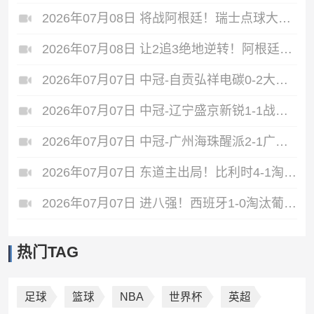
2026年07月08日 将战阿根廷！瑞士点球大战4-3淘汰哥伦比亚 D·桑切斯、库乔失点
2026年07月08日 让2追3绝地逆转！阿根廷3-2绝杀埃及进8强 梅西传射+失点恩佐绝杀
2026年07月07日 中冠-自贡弘祥电碳0-2大连聚惺晟恒 马灿杰破门
2026年07月07日 中冠-辽宁盛京新锐1-1战平上海泽天 双方握手言和
2026年07月07日 中冠-广州海珠醒派2-1广东吴川青年 黎宇扬梅开二度
2026年07月07日 东道主出局！比利时4-1淘汰美国 CDK2射1传 巴洛贡补时被换下
2026年07月07日 进八强！西班牙1-0淘汰葡萄牙 梅里诺91分钟绝杀41岁C罗最后一舞
热门TAG
足球
篮球
NBA
世界杯
英超