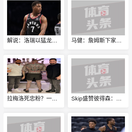
解说：洛瑞以猛龙球员身份进行退役也算是功成身退、落叶归根了
马健：詹姆斯下家不只考虑篮球层面 要能争冠&薪资合适&跟老板熟
拉梅洛死忠粉？一球迷100%还原拉梅洛·鲍尔的满背纹身
Skip盛赞彼得森：选秀前我就说了 他会是本届最强球员