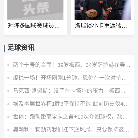
对阵多国联赛球员！徐杰和张博源相约美国高质量野球局
洛瑞谈小卡重返猛龙：球队想再夺一个冠军 这一切都将从小卡开始
足球资讯
两个十号的会面！39岁梅西、34岁萨拉赫在赛前仪式握手、拥抱
虚惊一场！开场刚刚1分钟，恩佐在一次对抗后捂着膝盖痛苦倒地
马克西·洛佩斯：没了在卡塔尔的压力，梅西正享受比赛且内心快乐
埃及本届世界杯1胜3平保持不败 此前历史仅4支非洲球队能打进八强
世体：跑动距离全队之首+19次夺回球权，数据表明罗德里找回状态
奥赖利：韧劲帮我们扛下逆风局，只要保持这种斗志没人能阻挡我们