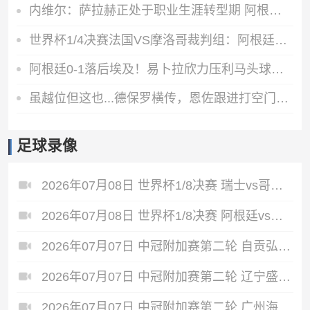
内维尔：萨拉赫正处于职业生涯转型期 阿根廷有良好的化学反应
世界杯1/4决赛法国VS摩洛哥裁判组：阿根廷裁判法昆多·特略主哨
阿根廷0-1落后埃及！易卜拉欣力压利马头球破门，阿提亚助攻
虽越位但这也...德保罗横传，恩佐跟进打空门直接偏出
足球录像
2026年07月08日 世界杯1/8决赛 瑞士vs哥伦比亚 全场录像
2026年07月08日 世界杯1/8决赛 阿根廷vs埃及 全场录像
2026年07月07日 中冠附加赛第二轮 自贡弘祥电碳 VS 大连聚惺晟恒 全场录像
2026年07月07日 中冠附加赛第二轮 辽宁盛京新锐 VS 上海泽天 全场录像
2026年07月07日 中冠附加赛第二轮 广州海珠醒派 VS 吴川青年 全场录像