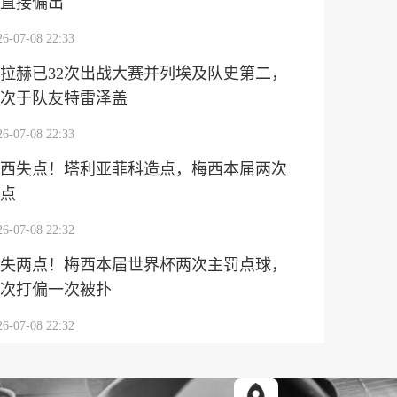
直接偏出
26-07-08 22:33
拉赫已32次出战大赛并列埃及队史第二，
次于队友特雷泽盖
26-07-08 22:33
西失点！塔利亚菲科造点，梅西本届两次
点
26-07-08 22:32
失两点！梅西本届世界杯两次主罚点球，
次打偏一次被扑
26-07-08 22:32