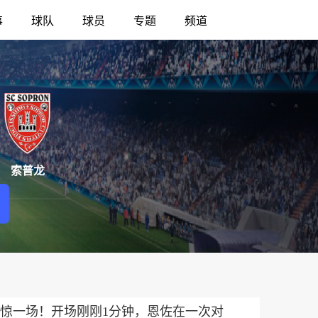
事
球队
球员
专题
频道
索普龙
惊一场！开场刚刚1分钟，恩佐在一次对