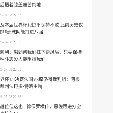
后捂着膝盖痛苦倒地
26-07-08 22:33
及本届世界杯1胜3平保持不败 此前历史仅
支非洲球队能打进八强
26-07-08 22:33
赖利：韧劲帮我们扛下逆风局，只要保持
种斗志没人能阻挡我们
26-07-08 22:33
界杯1/4决赛法国VS摩洛哥裁判组：阿根
裁判法昆多·特略主哨
26-07-08 22:33
越位但这也...德保罗横传，恩佐跟进打空