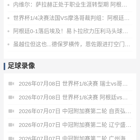
内维尔：萨拉赫正处于职业生涯转型期 阿根廷有良好的化学反应
世界杯1/4决赛法国VS摩洛哥裁判组：阿根廷裁判法昆多·特略主哨
阿根廷0-1落后埃及！易卜拉欣力压利马头球破门，阿提亚助攻
虽越位但这也...德保罗横传，恩佐跟进打空门直接偏出
足球录像
2026年07月08日 世界杯1/8决赛 瑞士vs哥伦比亚 全场录像
2026年07月08日 世界杯1/8决赛 阿根廷vs埃及 全场录像
2026年07月07日 中冠附加赛第二轮 自贡弘祥电碳 VS 大连聚惺晟恒 全场录像
2026年07月07日 中冠附加赛第二轮 辽宁盛京新锐 VS 上海泽天 全场录像
2026年07月07日 中冠附加赛第二轮 广州海珠醒派 VS 吴川青年 全场录像