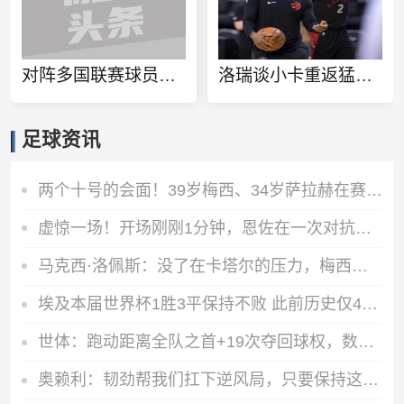
对阵多国联赛球员！徐杰和张博源相约美国高质量野球局
洛瑞谈小卡重返猛龙：球队想再夺一个冠军 这一切都将从小卡开始
足球资讯
两个十号的会面！39岁梅西、34岁萨拉赫在赛前仪式握手、拥抱
虚惊一场！开场刚刚1分钟，恩佐在一次对抗后捂着膝盖痛苦倒地
马克西·洛佩斯：没了在卡塔尔的压力，梅西正享受比赛且内心快乐
埃及本届世界杯1胜3平保持不败 此前历史仅4支非洲球队能打进八强
世体：跑动距离全队之首+19次夺回球权，数据表明罗德里找回状态
奥赖利：韧劲帮我们扛下逆风局，只要保持这种斗志没人能阻挡我们