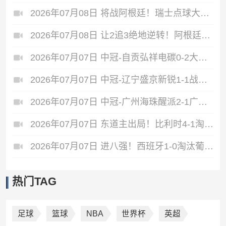
2026年07月08日 将战阿根廷！瑞士点球大战4-3淘汰哥伦比亚 D·桑切斯、库乔失点
2026年07月08日 让2追3绝地逆转！阿根廷3-2绝杀埃及进8强 梅西传射+失点恩佐绝杀
2026年07月07日 中冠-自贡弘祥电碳0-2大连聚惺晟恒 马灿杰破门
2026年07月07日 中冠-辽宁盛京新锐1-1战平上海泽天 双方握手言和
2026年07月07日 中冠-广州海珠醒派2-1广东吴川青年 黎宇扬梅开二度
2026年07月07日 东道主出局！比利时4-1淘汰美国 CDK2射1传 巴洛贡补时被换下
2026年07月07日 进八强！西班牙1-0淘汰葡萄牙 梅里诺91分钟绝杀41岁C罗最后一舞
热门TAG
足球
篮球
NBA
世界杯
英超