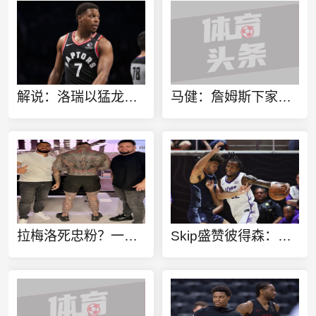
解说：洛瑞以猛龙球员身份进行退役也算是功成身退、落叶归根了
马健：詹姆斯下家不只考虑篮球层面 要能争冠&薪资合适&跟老板熟
拉梅洛死忠粉？一球迷100%还原拉梅洛·鲍尔的满背纹身
Skip盛赞彼得森：选秀前我就说了 他会是本届最强球员