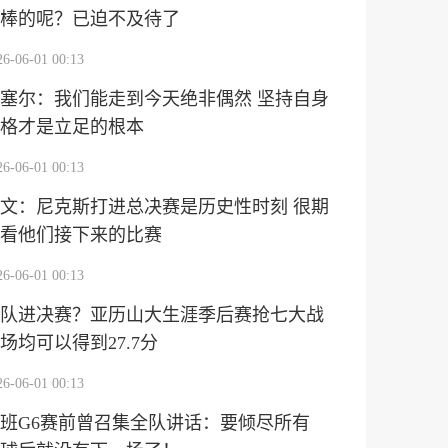
棒的呢？已迫不及待了
26-06-01 00:13
塞尔：我们能走到今天绝非偶然 坚持自身
格才是立足的根本
26-06-01 00:13
文：尼克斯打进总决赛是历史性时刻 很期
看他们接下来的比赛
26-06-01 00:13
队进决赛？亚历山大生涯季后赛抢七大战
场均可以得到27.7分
26-06-01 00:13
班G6赛前曾召集全队讲话：要倾尽所有