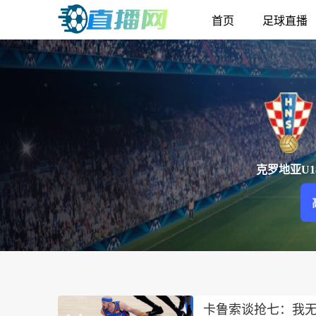
首页
足球直播
克罗地亚U1
卡鲁索谈抢七：我