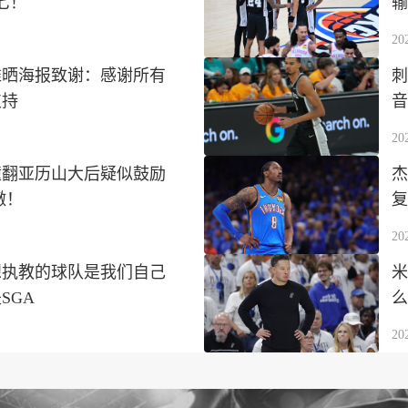
七！
输
20
推晒海报致谢：感谢所有
刺
支持
音
20
撞翻亚历山大后疑似鼓励
杰
傲！
复
20
想执教的球队是我们自己
米
SGA
么
20