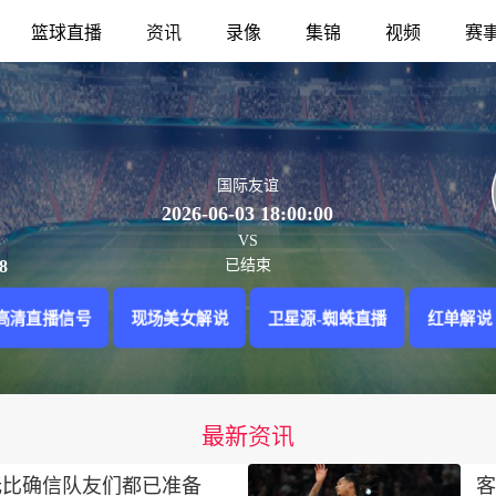
篮球直播
资讯
录像
集锦
视频
赛
国际友谊
2026-06-03 18:00:00
VS
8
已结束
高清直播信号
现场美女解说
卫星源-蜘蛛直播
红单解说
最新资讯
无比确信队友们都已准备
客