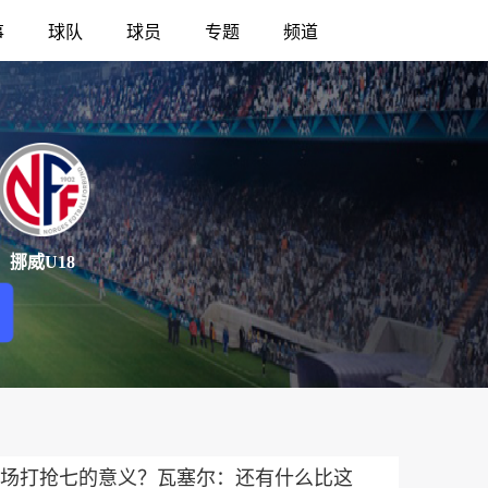
事
球队
球员
专题
频道
挪威U18
场打抢七的意义？瓦塞尔：还有什么比这