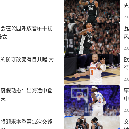
赴
更
20
手会在公园外放音乐干扰
瓦
睡会
风
20
的防守改变有目共睹 为
欧
待
20
晒度假动态：出海途中登
率
尔夫
中
20
将迎来本季第12次交锋
文