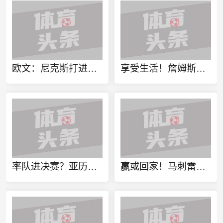
欧文：尼克斯打进总决赛是历史性时刻 很期待看他们接下来的比赛
享受生活！詹姆斯晒度假动态：出海途中登岛与子女一同打高尔夫
率队进决赛？亚历山大生涯季后赛抢七大战中场均可以得到27.7分
赢或回家！马刺雷霆将迎来本季第12次交锋 也是历史第160场抢七！