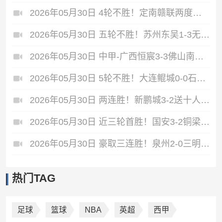
2026年05月30日 4轮不胜！定南赣联两度被扳平2-2梅州客家 唐诗世界波冯刚破门
2026年05月30日 五轮不胜！苏州东吴1-3无锡吴钩 努尔达努斯双响无锡近七轮首胜
2026年05月30日 中甲-广西恒宸3-3佛山南狮 南狮4连平 拉普辛双响刘欢头球破门
2026年05月30日 5轮不胜！大连鲲城0-0石家庄功夫 石家庄功夫8轮不胜仍处降级区
2026年05月30日 两连胜！新鹏城3-2送十人海牛四连败 韦斯利帽子戏法叶博亚直红
2026年05月30日 近三轮首胜！国安3-2铜梁龙 法比奥双响塞鸟破门 肯帕努两献助攻
2026年05月30日 豪取三连胜！泉州2-0三明 蔡紫槟点射何跃南补射建功三明四连败
热门TAG
足球
篮球
NBA
英超
西甲