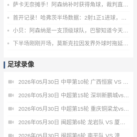
萨卡无奈摊手！阿森纳补时获得角球，裁判直接鸣哨结束上半场
首开记录！哈弗茨半场数据：2射1正1进球，传球成功率80%
小贝：阿森纳是一支顶级球队，巴黎知道今天的比赛会很困难
下半场刚刚开场，莫斯克拉因发界外球时拖延时间被黄牌警告
足球录像
2026年05月30日 中甲第10轮 广西恒宸 VS 佛山南狮 全场录像
2026年05月30日 中超第15轮 深圳新鹏城vs青岛海牛 全场录像
2026年05月30日 中超第15轮 重庆铜梁龙vs北京国安 全场录像
2026年05月30日 闽超第6轮 龙岩队 VS 厦门队 全场录像
2026年05月30日 闽超第6轮 南平队 VS 漳州队 全场录像