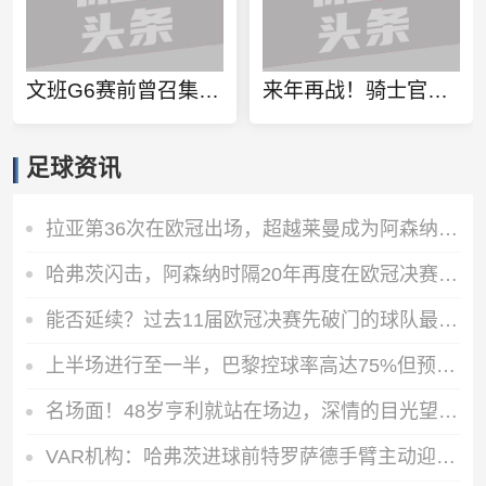
文班G6赛前曾召集全队讲话：要倾尽所有 输球后就没有下一场了！
来年再战！骑士官推晒海报致谢：感谢所有骑士球迷本赛季的支持
足球资讯
拉亚第36次在欧冠出场，超越莱曼成为阿森纳门将出场次数第一人
哈弗茨闪击，阿森纳时隔20年再度在欧冠决赛取得进球
能否延续？过去11届欧冠决赛先破门的球队最终都赢得了冠军
上半场进行至一半，巴黎控球率高达75%但预期进球只有0.04
名场面！48岁亨利就站在场边，深情的目光望去，年轻的枪手在争冠
VAR机构：哈弗茨进球前特罗萨德手臂主动迎球，不能算作无意手球