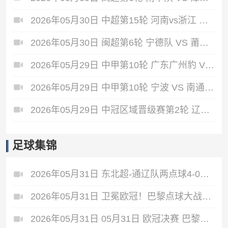
2026年05月30日 中超第15轮 河南vs浙江 全场录像
2026年05月30日 闽超第6轮 宁德队 VS 莆田队 全场录像
2026年05月29日 中甲第10轮 广东广州豹 VS 深圳青年人 全场录像
2026年05月29日 中甲第10轮 宁波 VS 南通支云 全场录像
2026年05月29日 中冠区域晋级赛第2轮 辽宁盛京新锐 VS 本溪清帆 全场录像
足球集锦
2026年05月31日 东北超-通辽队两点球4-0战胜鸡西队 通辽队1胜1平鸡西队遭遇2连败
2026年05月31日 卫冕欧冠！巴黎点球大战5-4击败阿森纳夺冠 加布里埃尔、埃泽失点
2026年05月31日 05月31日 欧冠决赛 巴黎圣日耳曼vs阿森纳 进球视频