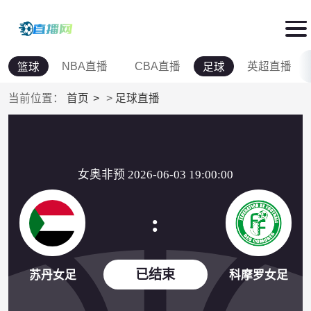
NBA直播
CBA直播
英超直播
篮球
足球
当前位置：
首页
>
足球直播
女奥非预 2026-06-03 19:00:00
:
已结束
苏丹女足
科摩罗女足