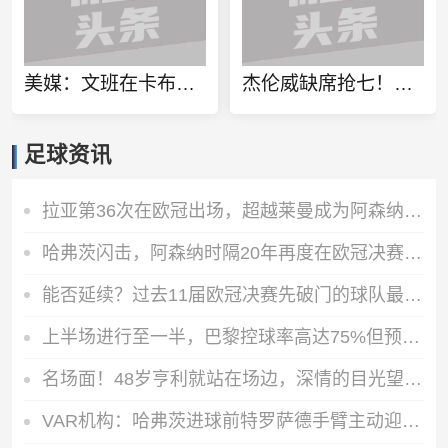
美媒：文班在卡布撞翻亚历山大后疑似鼓励卡布 我为你感到骄傲！
杰伦威缺席抢七！雷霆主帅：伤情没任何反复 状态和G6赛前差不多
足球资讯
拉亚第36次在欧冠出场，超越莱曼成为阿森纳门将出场次数第一人
哈弗茨闪击，阿森纳时隔20年再度在欧冠决赛取得进球
能否延续？过去11届欧冠决赛先破门的球队最终都赢得了冠军
上半场进行至一半，巴黎控球率高达75%但预期进球只有0.04
名场面！48岁亨利就站在场边，深情的目光望去，年轻的枪手在争冠
VAR机构：哈弗茨进球前特罗萨德手臂主动迎球，不能算作无意手球