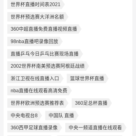
世界杯直播时间表2021
世界杯预选赛大洋洲名额
360中超直播免费直播视频直播
98nba直播吧录像回放
直播乒乓今日乒乓比赛现场直播
2002世界杯南美预选赛阿根廷战绩
浙江卫视在线直播入口
篮球世界杯直播
nba直播在线观看高清免费
世界杯欧洲预选赛推荐表
360足总杯直播
中央电视台8
中国队 直播
360西甲足球直播录像
中央一频道直播在线观看