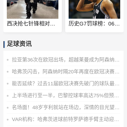
西决抢七针锋相对！亚历山大与文班亚马均穿黑色套装到场！
历史G7罚球榜：06年邓肯23次第一 凯文·约翰逊&巴克利&大O第二
足球资讯
拉亚第36次在欧冠出场，超越莱曼成为阿森纳门将出场次数第一人
哈弗茨闪击，阿森纳时隔20年再度在欧冠决赛取得进球
能否延续？过去11届欧冠决赛先破门的球队最终都赢得了冠军
上半场进行至一半，巴黎控球率高达75%但预期进球只有0.04
名场面！48岁亨利就站在场边，深情的目光望去，年轻的枪手在争冠
VAR机构：哈弗茨进球前特罗萨德手臂主动迎球，不能算作无意手球