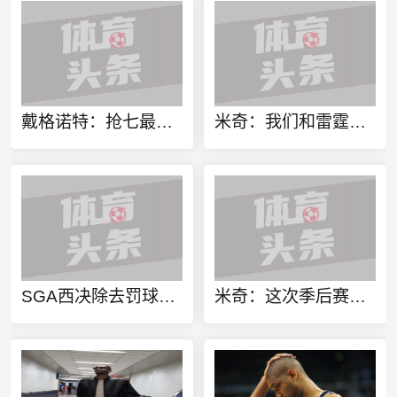
戴格诺特：抢七最想执教的球队是我们自己 最希望拥有的球员是SGA
米奇：我们和雷霆交手频繁 G7总体上没什么新内容 我们已做好准备
SGA西决除去罚球数据：场均15.7分远低于实际24.3分 命中率37.9%
米奇：这次季后赛我们积累了很多经验 我们知道什么事情做得对！