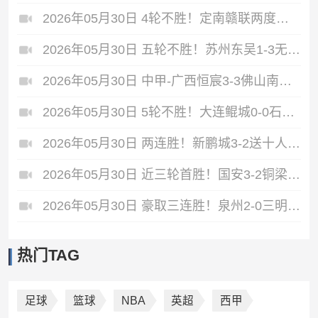
2026年05月30日 4轮不胜！定南赣联两度被扳平2-2梅州客家 唐诗世界波冯刚破门
2026年05月30日 五轮不胜！苏州东吴1-3无锡吴钩 努尔达努斯双响无锡近七轮首胜
2026年05月30日 中甲-广西恒宸3-3佛山南狮 南狮4连平 拉普辛双响刘欢头球破门
2026年05月30日 5轮不胜！大连鲲城0-0石家庄功夫 石家庄功夫8轮不胜仍处降级区
2026年05月30日 两连胜！新鹏城3-2送十人海牛四连败 韦斯利帽子戏法叶博亚直红
2026年05月30日 近三轮首胜！国安3-2铜梁龙 法比奥双响塞鸟破门 肯帕努两献助攻
2026年05月30日 豪取三连胜！泉州2-0三明 蔡紫槟点射何跃南补射建功三明四连败
热门TAG
足球
篮球
NBA
英超
西甲