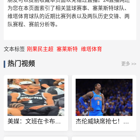
朋友可以提前收藏本页面以免错过直播。24直播网还
为您在本页面索引了相关篮球赛事、塞莱斯特球队、
维塔体育球队的近期比赛列表以及两队历史交锋、两
队赛程、赛前分析等。
文本标签
刚果民主超
塞莱斯特
维塔体育
热门视频
更多 >>
美媒：文班在卡布撞翻亚历山大后疑似鼓励卡布 我为你感到骄傲！
杰伦威缺席抢七！雷霆主帅：伤情没任何反复 状态和G6赛前差不多