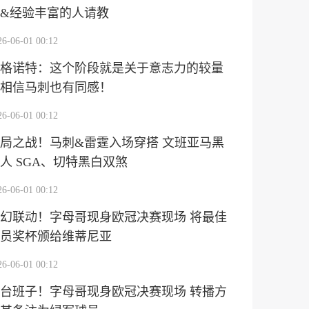
&经验丰富的人请教
26-06-01 00:12
格诺特：这个阶段就是关于意志力的较量
相信马刺也有同感！
26-06-01 00:12
局之战！马刺&雷霆入场穿搭 文班亚马黑
人 SGA、切特黑白双煞
26-06-01 00:12
幻联动！字母哥现身欧冠决赛现场 将最佳
员奖杯颁给维蒂尼亚
26-06-01 00:12
台班子！字母哥现身欧冠决赛现场 转播方