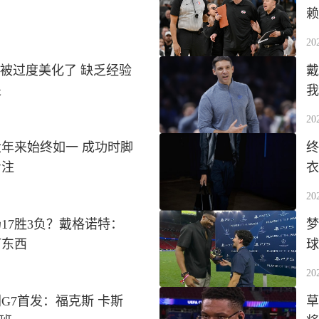
！
赖
20
词被过度美化了 缺乏经验
戴
处
我
20
六年来始终如一 成功时脚
终
专注
衣
20
17胜3负？戴格诺特：
梦
何东西
球
20
G7首发：福克斯 卡斯
草