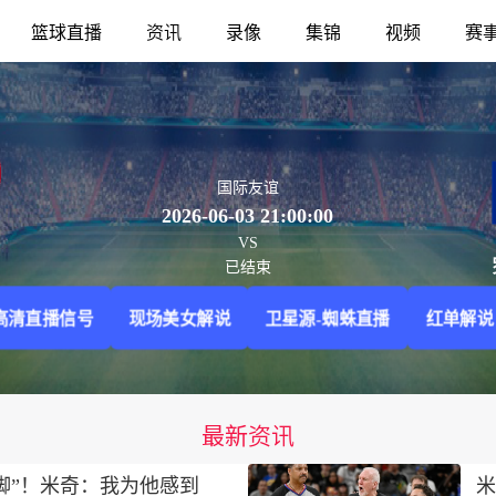
篮球直播
资讯
录像
集锦
视频
赛
国际友谊
2026-06-03 21:00:00
VS
已结束
高清直播信号
现场美女解说
卫星源-蜘蛛直播
红单解说
最新资讯
脚”！米奇：我为他感到
米