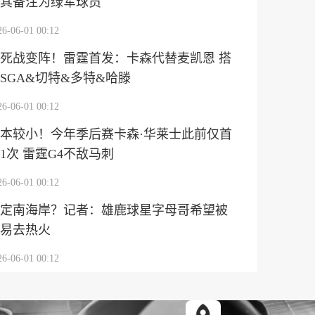
其备注为绿军球员
26-06-01 00:12
死战变阵！雷霆首发：卡森代替麦凯恩 搭
SGA&切特&多特&哈滕
26-06-01 00:12
本较小！今年季后赛卡森·华莱士此前仅首
1次 雷霆G4不敌马刺
26-06-01 00:12
定南海岸？记者：雄鹿球星字母哥希望被
易去热火
26-06-01 00:12