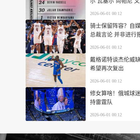
尔 瓦塞尔 尚帕尼 
2026-06-01 00:12
骑士保留阵容？自
总裁言论 并非进行
2026-06-01 00:12
戴格诺特谈杰伦威缺
希望再次复出
2026-06-01 00:12
修女算啥！俄城球迷
持雷霆队
2026-06-01 00:12