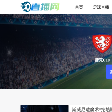
首页
足球直播
捷克U18
斯威尼遭魔术“挖墙