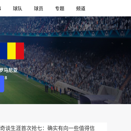
事
球队
球员
专题
频道
罗马尼亚
U18
奇谈生涯首次抢七：确实有向一些值得信