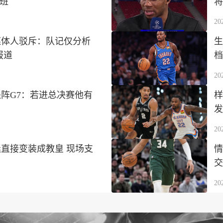
文班
将
20
媒体人驳斥：队记仅分析
生
报道
档
20
阵G7：若进总决赛他有
样
发
20
直接变装成教皇 现场支
情
交
20