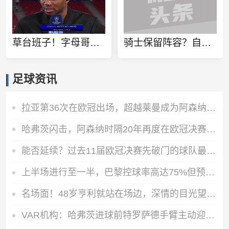
草台班子！字母哥现身欧冠决赛现场 转播方将其备注为绿军球员
骑士保留阵容？自媒体人驳斥：队记仅分析总裁言论 并非进行报道
足球资讯
拉亚第36次在欧冠出场，超越莱曼成为阿森纳门将出场次数第一人
哈弗茨闪击，阿森纳时隔20年再度在欧冠决赛取得进球
能否延续？过去11届欧冠决赛先破门的球队最终都赢得了冠军
上半场进行至一半，巴黎控球率高达75%但预期进球只有0.04
名场面！48岁亨利就站在场边，深情的目光望去，年轻的枪手在争冠
VAR机构：哈弗茨进球前特罗萨德手臂主动迎球，不能算作无意手球