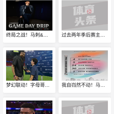
终局之战！马刺&雷霆入场穿搭 文班亚马黑衣人 SGA、切特黑白双煞
过去两年季后赛主场17胜3负？戴格诺特：这显然不能保证任何东西
梦幻联动！字母哥现身欧冠决赛现场 将最佳球员奖杯颁给维蒂尼亚
我自岿然不动！马刺G7首发：福克斯 卡斯尔 瓦塞尔 尚帕尼 文班