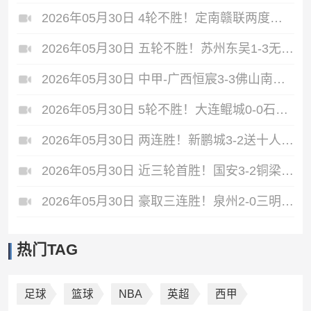
2026年05月30日 4轮不胜！定南赣联两度被扳平2-2梅州客家 唐诗世界波冯刚破门
2026年05月30日 五轮不胜！苏州东吴1-3无锡吴钩 努尔达努斯双响无锡近七轮首胜
2026年05月30日 中甲-广西恒宸3-3佛山南狮 南狮4连平 拉普辛双响刘欢头球破门
2026年05月30日 5轮不胜！大连鲲城0-0石家庄功夫 石家庄功夫8轮不胜仍处降级区
2026年05月30日 两连胜！新鹏城3-2送十人海牛四连败 韦斯利帽子戏法叶博亚直红
2026年05月30日 近三轮首胜！国安3-2铜梁龙 法比奥双响塞鸟破门 肯帕努两献助攻
2026年05月30日 豪取三连胜！泉州2-0三明 蔡紫槟点射何跃南补射建功三明四连败
热门TAG
足球
篮球
NBA
英超
西甲