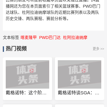
比赛的朋友可以提前收藏本页面以免错过直播。24直
播网还为您在本页面索引了相关篮球赛事、PWD巴门
达球队、杜阿拉迪纳摩球队的近期比赛列表以及两队
历史交锋、两队赛程、赛前分析等。
文本标签
喀麦隆甲
PWD巴门达
杜阿拉迪纳摩
热门视频
更多 >>
戴格诺特：这个阶段就是关于意志力的较量 我相信马刺也有同感！
戴格诺特谈SGA：六年来始终如一 成功时脚踏实地挣扎时镇定专注