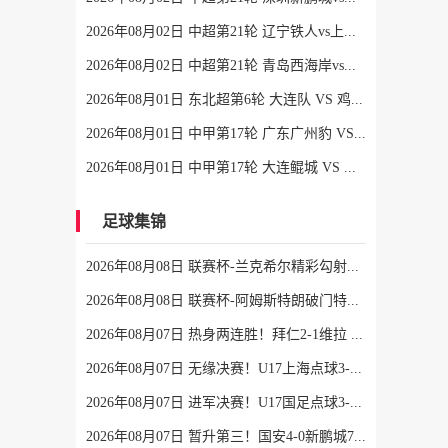
2026年08月02日 中超第21轮 辽宁铁人vs上海申花 全场录像
2026年08月02日 中超第21轮 青岛西海岸vs青岛海牛 全场录像
2026年08月01日 东北超第6轮 大连队 VS 鸡西队 全场录像
2026年08月01日 中甲第17轮 广东广州豹 VS 佛山南狮 全场录像
2026年08月01日 中甲第17轮 大连鲲城 VS 陕西联合 全场录像
足球集锦
2026年08月08日 联赛杯-兰克希尔精彩勾射破门 米德尔斯堡1-0雷克瑟姆
2026年08月08日 联赛杯-阿姆斯特朗破门特林达德建功 狼队3-0维尔港
2026年08月07日 热身两连胜！拜仁2-1维拉 金玟哉戈麦斯破门迪亚斯替补建功
2026年08月07日 无缘决赛！U17上海点球3-4枪手U17 李秋甫、李文博失点王启戎扑点
2026年08月07日 进军决赛！U17国足点球3-1河床U17将战阿森纳 江宇涵替补两扑点
2026年08月07日 暂升第三！国安4-0新鹏城7轮不败 张玉宁传射达万双响法比奥破门