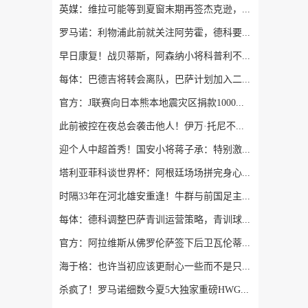
英媒：维拉可能等到夏窗末期再签杰克逊，以避免被认定为球员互换
罗马诺：利物浦此前就关注阿劳霍，德科要求承担全额薪水约1100万
早日康复！战贝蒂斯，阿森纳小将科普利不幸遭遇十字韧带撕裂伤病
每体：巴德吉将转会离队，巴萨计划加入二次转会分成
官方：J联赛向日本熊本地震灾区捐款1000万日元
此前被控在夜总会袭击他人！伊万·托尼不受影响，社媒晒度假照
迎个人中超首秀！国安小将蒋子承：特别激动，下个目标打入首球
塔利亚菲科谈世界杯：阿根廷场场拼完身心俱疲，决赛场地状况很差
时隔33年在河北雄安重逢！牛群与前国足主帅施拉普纳感人相拥
每体：德科调整巴萨青训运营策略，青训球员已成为重要收入来源
官方：阿拉维斯从佛罗伦萨签下后卫瓦伦蒂尼，签约至2029年6月
海于格：也许当初应该更耐心一些而不是只踢1年，希望能重返米兰
杀疯了！罗马诺细数今夏5大独家重磅HWG：库库 利物浦换帅 阿劳霍