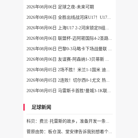
2026年08月06日 足球之夜-未来可期
2026年08月06日 全胜出线战河床U17！U17国足2-1十人药厂U17 赵松源登场1分钟传射
2026年08月06日 上海U17 2-2河床锁定B组第1 吕孟洋点射阿布力米破门 将战A组第2
2026年08月06日 联盟杯-迈阿密国际4-2圣路易斯 梅西2射1传 阿伦助攻戴帽
2026年08月06日 巴黎0-3马略卡下场战曼联 巴黎全场控球近6成+8射3正未果
2026年08月06日 友谊赛-阿森纳1-3贝蒂斯 因卡皮耶破门难救主 福纳尔斯1射2传
2026年08月05日 2场不胜！米兰1-1国米 迪马尔科破门 恩昆库造点+点射拉莫斯登场
2026年08月05日 2连败！切尔西0-1尤文 热格罗瓦世界波制胜穆德里克时隔614天复出
2026年08月05日 马雷斯卡首胜!曼城3-1K联赛全明星 赖因德斯努里破门塞梅尼奥助攻
足球新闻
科贝：费兰·托雷斯的故乡，准备开发一条以他为主题的旅游线路
菅原由势：板仓滉、堂安律告诉我别想着个人表现，要为球队奔跑